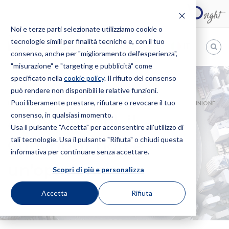
Noi e terze parti selezionate utilizziamo cookie o
tecnologie simili per finalità tecniche e, con il tuo
IT
consenso, anche per "miglioramento dell'esperienza",
"misurazione" e "targeting e pubblicità" come
Bugnion
specificato nella
cookie policy
. Il rifiuto del consenso
può rendere non disponibili le relative funzioni.
The
way
Puoi liberamente prestare, rifiutare o revocare il tuo
HOME
NEWS
ANDY WARHOL, IL COPYRIGHT NON È UN’OPINIONE
to
consenso, in qualsiasi momento.
Andy Warhol, il
Usa il pulsante "Accetta" per acconsentire all'utilizzo di
tali tecnologie. Usa il pulsante "Rifiuta" o chiudi questa
Copyright non è
informativa per continuare senza accettare.
un’opinione
Scopri di più e personalizza
Accetta
Rifiuta