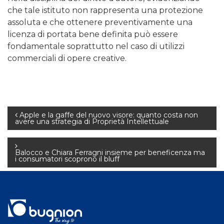
che tale istituto non rappresenta una protezione
assoluta e che ottenere preventivamente una
licenza di portata bene definita può essere
fondamentale soprattutto nel caso di utilizzi
commerciali di opere creative.
Navigazione
Apple e la gaffe del nuovo visore: quanto costa non
avere una strategia di Proprietà Intellettuale
articoli
Balocco e Chiara Ferragni insieme per beneficenza ma
i consumatori scoprono il bluff