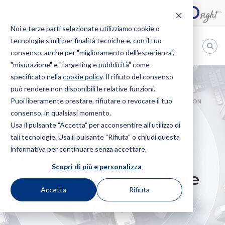
Noi e terze parti selezionate utilizziamo cookie o
tecnologie simili per finalità tecniche e, con il tuo
IT
consenso, anche per "miglioramento dell'esperienza",
"misurazione" e "targeting e pubblicità" come
Bugnion
specificato nella
cookie policy
. Il rifiuto del consenso
può rendere non disponibili le relative funzioni.
The
way
Puoi liberamente prestare, rifiutare o revocare il tuo
HOME
NEWS
ITALIA – LE NOVITÀ IN MATERIA DI MARCHI CON
to
consenso, in qualsiasi momento.
L’ENTRATA IN VIGORE DELLE NUOVE NORME
Usa il pulsante "Accetta" per acconsentire all'utilizzo di
Italia – Le novità in
tali tecnologie. Usa il pulsante "Rifiuta" o chiudi questa
informativa per continuare senza accettare.
materia di marchi con
Scopri di più e personalizza
l’entrata in vigore delle
Accetta
Rifiuta
nuove norme