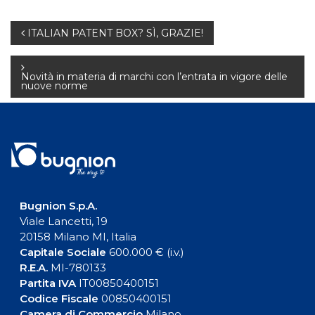
Navigazione
ITALIAN PATENT BOX? SÌ, GRAZIE!
articoli
Novità in materia di marchi con l’entrata in vigore delle
nuove norme
Bugnion S.p.A.
Viale Lancetti, 19
20158 Milano MI, Italia
Capitale Sociale
600.000 € (i.v.)
R.E.A.
MI-780133
Partita IVA
IT00850400151
Codice Fiscale
00850400151
Camera di Commercio
Milano