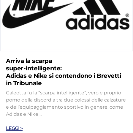
Arriva la scarpa
super-intelligente:
Adidas e Nike si contendono i Brevetti
in Tribunale
Galeotta fu la “scarpa intelligente”, vero e proprio
pomo della discordia tra due colossi delle calzature
e dell’equipaggiamento sportivo in genere, come
Adidas e Nike ...
LEGGI >