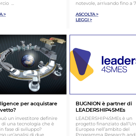
io ...
notevole, arrivando fino a 70
A >
ASCOLTA >
LEGGI >
ligence per acquistare
BUGNION è partner di
vetto?
LEADERSHIP4SMEs
ò un investitore definire
LEADERSHIP4SMEs è un
re di una tecnologia che è
progetto finanziato dall’U
in fase di sviluppo?
Europea nell’ambito del
rso un’analisi di due
Programma Research and