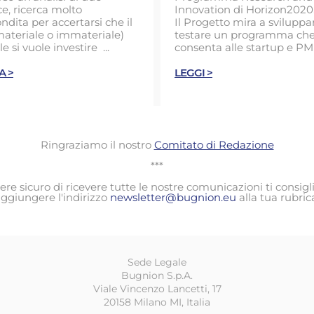
ce, ricerca molto
Innovation di Horizon2020
ndita per accertarsi che il
Il Progetto mira a sviluppa
ateriale o immateriale)
testare un programma ch
e si vuole investire ...
consenta alle startup e PMI 
A >
LEGGI
>
Ringraziamo il nostro
Comitato di Redazione
***
ere sicuro di ricevere tutte le nostre comunicazioni ti consig
ggiungere l'indirizzo
newsletter@bugnion.eu
alla tua rubric
Sede Legale
Bugnion S.p.A.
Viale Vincenzo Lancetti, 17
20158 Milano MI, Italia