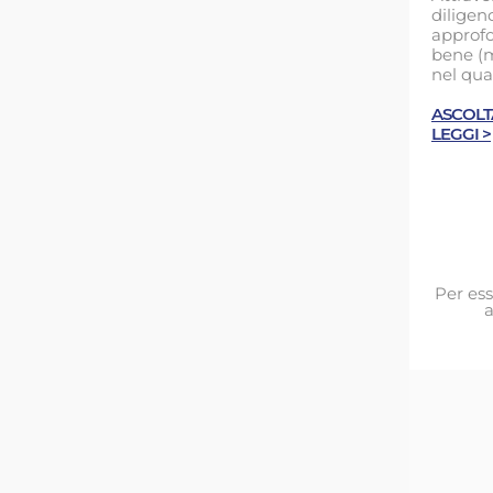
diligen
approfo
bene (m
nel qual
ASCOLT
LEGGI >
Per ess
a