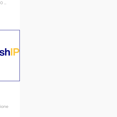
 ...
nione