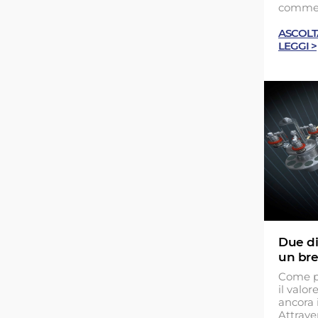
commerc
ASCOLT
LEGGI >
Due di
un bre
Come pu
il valo
ancora 
Attrave