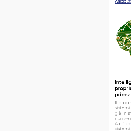
ASCOLT
Intelli
proprie
primo
Il proce
sistemi 
già in a
non se 
A ciò co
sistemi