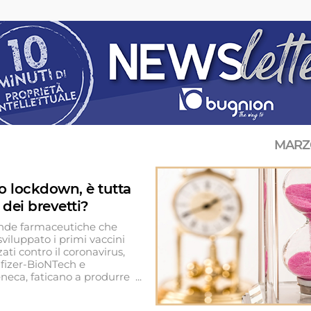
MARZO
 lockdown, è tutta
 dei brevetti?
ende farmaceutiche che
viluppato i primi vaccini
ati contro il coronavirus,
fizer-BioNTech e
neca, faticano a produrre ...