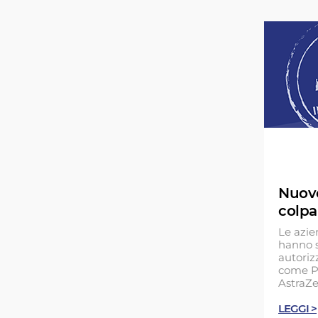
Nuovo
colpa
Le azi
hanno s
autorizz
come P
AstraZe
LEGGI >