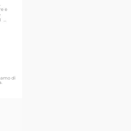
.
re e
e
...
liamo di
a.