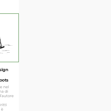
esign
oots
re nel
ma di
 d’autore
ritti
 è