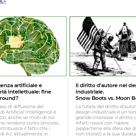
A >
genza artificiale e
Il diritto d’autore nel d
tà intellettuale: fine
industriale.
 round?
Snow Boots vs. Moon B
sso di diffusione dei
La tutela del diritto d’auto
di Artificial Intelligence è
design industriale è un te
tto, anche se molti di noi
grande interesse: il diritto
ne rendono conto (ancora).
infatti nasce con l’opera
ntribuisce il fatto che i
(appartiene alla sfera dei di
 di A.I. attualmente in
non titolati) e la sua durata