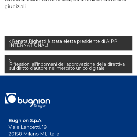
giudiziali.
Navigazione
Renata Righetti è stata eletta presidente di AIPPI
INTERNATIONAL!
articoli
Riflessioni all’indomani dell’approvazione della direttiva
sul diritto d’autore nel mercato unico digitale
Bugnion S.p.A.
Viale Lancetti, 19
20158 Milano MI, Italia