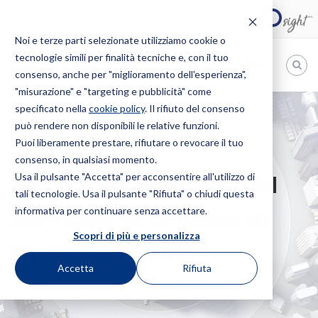
Noi e terze parti selezionate utilizziamo cookie o
tecnologie simili per finalità tecniche e, con il tuo
IT
consenso, anche per "miglioramento dell'esperienza",
"misurazione" e "targeting e pubblicità" come
Bugnion
specificato nella
cookie policy
. Il rifiuto del consenso
può rendere non disponibili le relative funzioni.
The
way
Puoi liberamente prestare, rifiutare o revocare il tuo
HOME
NEWS
SILVIA GRAZIOLI ENTRA NEL COMITATO
to
consenso, in qualsiasi momento.
SCIENTIFICO DI DIGITAL ADV LAB
Usa il pulsante "Accetta" per acconsentire all'utilizzo di
Silvia Grazioli entra nel
tali tecnologie. Usa il pulsante "Rifiuta" o chiudi questa
informativa per continuare senza accettare.
comitato scientifico di
Scopri di più e personalizza
Digital Adv Lab
Accetta
Rifiuta