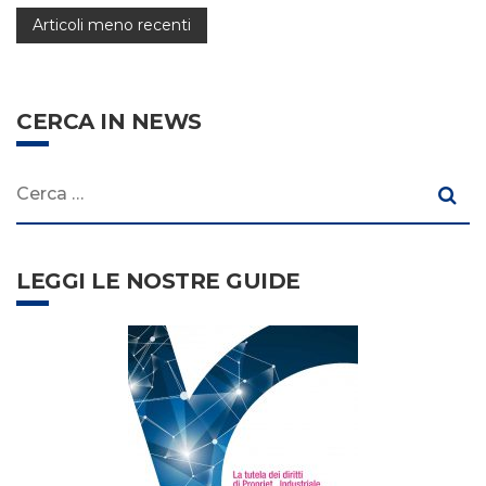
Navigazione
Articoli meno recenti
articoli
CERCA IN NEWS
Cerca:
Cerc
LEGGI LE NOSTRE GUIDE