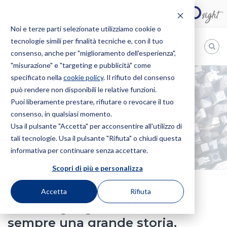
Noi e terze parti selezionate utilizziamo cookie o
tecnologie simili per finalità tecniche e, con il tuo
IT
consenso, anche per "miglioramento dell'esperienza",
"misurazione" e "targeting e pubblicità" come
Bugnion
specificato nella
cookie policy
. Il rifiuto del consenso
può rendere non disponibili le relative funzioni.
The
way
Puoi liberamente prestare, rifiutare o revocare il tuo
HOME
NEWS
to
consenso, in qualsiasi momento.
News
Usa il pulsante "Accetta" per acconsentire all'utilizzo di
tali tecnologie. Usa il pulsante "Rifiuta" o chiudi questa
informativa per continuare senza accettare.
Scopri di più e personalizza
Accetta
Rifiuta
Dietro ogni grande idea, c’è
sempre una grande storia.