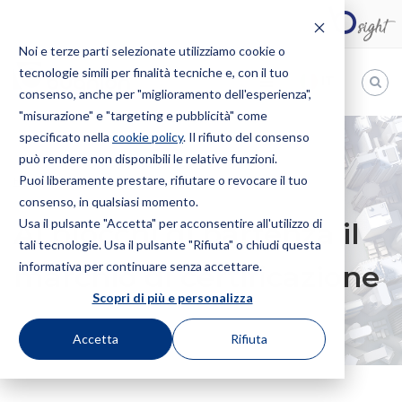
Noi e terze parti selezionate utilizziamo cookie o
tecnologie simili per finalità tecniche e, con il tuo
IT
consenso, anche per "miglioramento dell'esperienza",
"misurazione" e "targeting e pubblicità" come
Bugnion
specificato nella
cookie policy
. Il rifiuto del consenso
può rendere non disponibili le relative funzioni.
The
way
Puoi liberamente prestare, rifiutare o revocare il tuo
HOME
NEWS
AI BLOCCHI DI PARTENZA IL MARCHIO DI
to
consenso, in qualsiasi momento.
CERTIFICAZIONE
Usa il pulsante "Accetta" per acconsentire all'utilizzo di
Ai blocchi di partenza il
tali tecnologie. Usa il pulsante "Rifiuta" o chiudi questa
informativa per continuare senza accettare.
marchio di certificazione
Scopri di più e personalizza
Accetta
Rifiuta