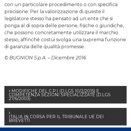
con un particolare procedimento o con specifica
precisione. Per la valorizzazione di queste il
legislatore stesso ha pensato ad un ente che si
ponga al di sopra delle persone, fisiche o giuridiche,
che possono concretamente utilizzare il marchio
stesso, affinché costui svolga una suprema funzione
di garanzia delle qualità promesse.
© BUGNION S.p.A. – Dicembre 2016
Navigazione
MODIFICHE DEL C.P.I (D.LGS 10/2/2015) E
COMPETENZA SEZIONI SPECIALIZZATE (D.LGS
27/6/2003)
articoli
ITALIA IN CORSA PER IL TRIBUNALE UE DEI
BREVETTI