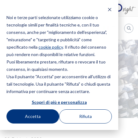
Noi e terze parti selezionate utilizziamo cookie o
tecnologie simili per finalità tecniche e, con il tuo
IT
consenso, anche per "miglioramento dell'esperienza",
"misurazione" e "targeting e pubblicità" come
Bugnion
specificato nella
cookie policy
. Il rifiuto del consenso
può rendere non disponibili le relative funzioni.
The
way
Puoi liberamente prestare, rifiutare o revocare il tuo
HOME
NEWS
“ALTEZZE REALI? NO GRAZIE…”
to
consenso, in qualsiasi momento.
“Altezze Reali? No
Usa il pulsante "Accetta" per acconsentire all'utilizzo di
tali tecnologie. Usa il pulsante "Rifiuta" o chiudi questa
grazie…”
informativa per continuare senza accettare.
Scopri di più e personalizza
Accetta
Rifiuta