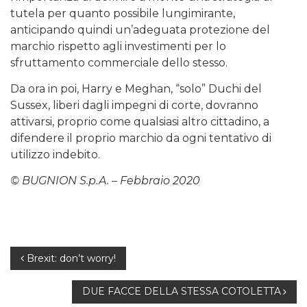
tutela per quanto possibile lungimirante,
anticipando quindi un’adeguata protezione del
marchio rispetto agli investimenti per lo
sfruttamento commerciale dello stesso.
Da ora in poi, Harry e Meghan, “solo” Duchi del
Sussex, liberi dagli impegni di corte, dovranno
attivarsi, proprio come qualsiasi altro cittadino, a
difendere il proprio marchio da ogni tentativo di
utilizzo indebito.
© BUGNION S.p.A. – Febbraio 2020
Navigazione
Brexit: don’t worry!
articoli
DUE FACCE DELLA STESSA COTOLETTA