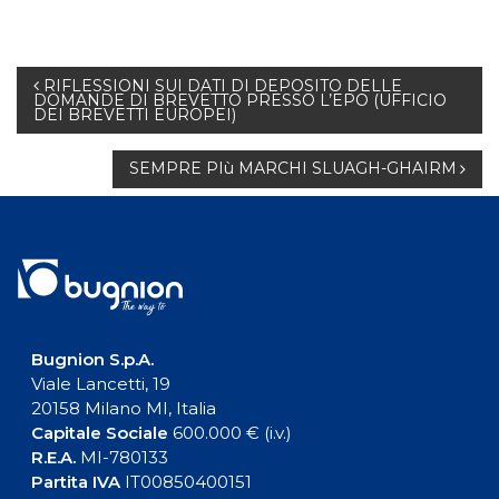
Navigazione
RIFLESSIONI SUI DATI DI DEPOSITO DELLE
DOMANDE DI BREVETTO PRESSO L’EPO (UFFICIO
DEI BREVETTI EUROPEI)
articoli
SEMPRE PIù MARCHI SLUAGH-GHAIRM
Bugnion S.p.A.
Viale Lancetti, 19
20158 Milano MI, Italia
Capitale Sociale
600.000 € (i.v.)
R.E.A.
MI-780133
Partita IVA
IT00850400151