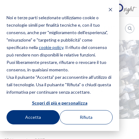
Noi e terze parti selezionate utilizziamo cookie o
tecnologie simili per finalità tecniche e, con il tuo
IT
consenso, anche per "miglioramento dell'esperienza",
"misurazione" e "targeting e pubblicità" come
Bugnion
specificato nella
cookie policy
. Il rifiuto del consenso
può rendere non disponibili le relative funzioni.
The
way
Puoi liberamente prestare, rifiutare o revocare il tuo
HOME
NEWS
APPLE VITTIMA DEI “PATENT TROLLS”?
to
consenso, in qualsiasi momento.
APPLE VITTIMA DEI
Usa il pulsante "Accetta" per acconsentire all'utilizzo di
tali tecnologie. Usa il pulsante "Rifiuta" o chiudi questa
“PATENT TROLLS”?
informativa per continuare senza accettare.
Scopri di più e personalizza
Accetta
Rifiuta