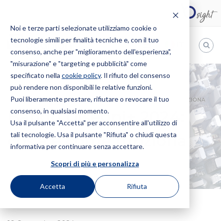
Noi e terze parti selezionate utilizziamo cookie o
tecnologie simili per finalità tecniche e, con il tuo
IT
consenso, anche per "miglioramento dell'esperienza",
"misurazione" e "targeting e pubblicità" come
Bugnion
specificato nella
cookie policy
. Il rifiuto del consenso
può rendere non disponibili le relative funzioni.
The
way
Puoi liberamente prestare, rifiutare o revocare il tuo
HOME
NEWS
BANDO DISEGNI+ 2024: COS’È E COME FUNZIONA
to
consenso, in qualsiasi momento.
Bando Disegni+ 2024:
Usa il pulsante "Accetta" per acconsentire all'utilizzo di
tali tecnologie. Usa il pulsante "Rifiuta" o chiudi questa
cos’è e come funziona
informativa per continuare senza accettare.
Scopri di più e personalizza
Accetta
Rifiuta