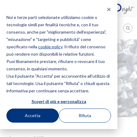
Noi e terze parti selezionate utilizziamo cookie o
tecnologie simili per finalità tecniche e, con il tuo
IT
consenso, anche per "miglioramento dell'esperienza",
"misurazione" e "targeting e pubblicità" come
Bugnion
specificato nella
cookie policy
. Il rifiuto del consenso
può rendere non disponibili le relative funzioni.
The
way
Puoi liberamente prestare, rifiutare o revocare il tuo
HOME
NEWS
BANDO MARCHI+ 2023: COS’È E COME FUNZIONA
to
consenso, in qualsiasi momento.
Bando Marchi+ 2023:
Usa il pulsante "Accetta" per acconsentire all'utilizzo di
tali tecnologie. Usa il pulsante "Rifiuta" o chiudi questa
cos’è e come funziona
informativa per continuare senza accettare.
Scopri di più e personalizza
Accetta
Rifiuta