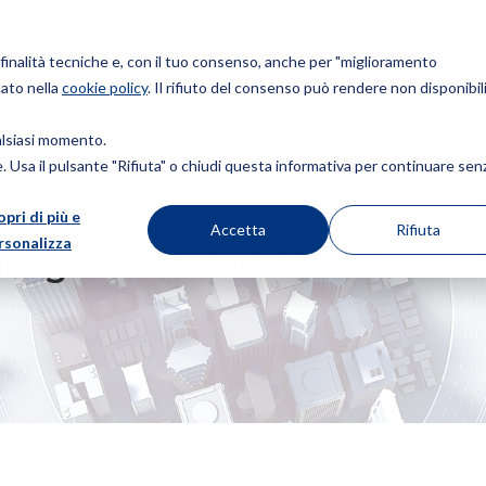
r finalità tecniche e, con il tuo consenso, anche per "miglioramento
cato nella
cookie policy
. Il rifiuto del consenso può rendere non disponibili
Chi siamo
Brevetti
Marchi
Design
Diritto d
ualsiasi momento.
ie. Usa il pulsante "Rifiuta" o chiudi questa informativa per continuare sen
opri di più e
ORI 43 MILIONI DI EURO PER LE AGEVOLAZIONI
Accetta
Rifiuta
rsonalizza
segni: ulteriori 43 milioni d