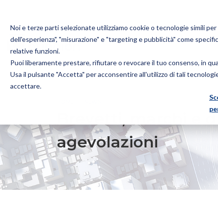
Noi e terze parti selezionate utilizziamo cookie o tecnologie simili pe
dell'esperienza", "misurazione" e "targeting e pubblicità" come specifi
relative funzioni.
Puoi liberamente prestare, rifiutare o revocare il tuo consenso, in q
Bugnion
Usa il pulsante "Accetta" per acconsentire all'utilizzo di tali tecnolog
The
accettare.
way
Sc
HOME
NEWS
BREVETTI, MARCHI E DISEGNI: ULTERI
to
pe
Brevetti, marchi e di
agevolazioni