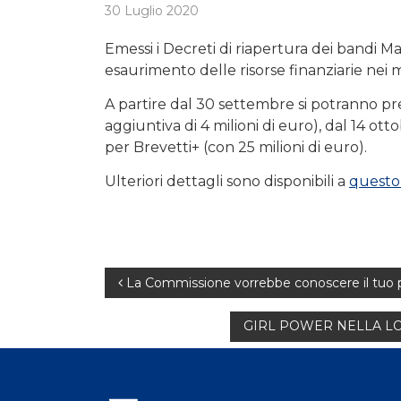
30 Luglio 2020
Emessi i Decreti di riapertura dei bandi Ma
esaurimento delle risorse finanziarie nei me
A partire dal 30 settembre si potranno 
aggiuntiva di 4 milioni di euro), dal 14 ott
per Brevetti+ (con 25 milioni di euro).
Ulteriori dettagli sono disponibili a
questo 
Navigazione
La Commissione vorrebbe conoscere il tuo 
articoli
GIRL POWER NELLA LOTT