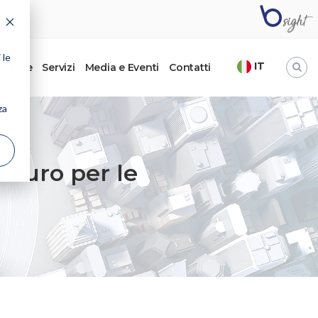
 le
IT
’autore
Servizi
Media e Eventi
Contatti
za
i euro per le