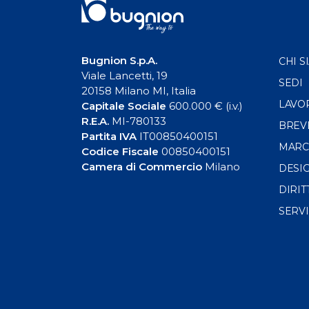
Bugnion S.p.A.
CHI S
Viale Lancetti, 19
SEDI
20158 Milano MI, Italia
LAVO
Capitale Sociale
600.000 € (i.v.)
R.E.A.
MI-780133
BREV
Partita IVA
IT00850400151
MARC
Codice Fiscale
00850400151
Camera di Commercio
Milano
DESI
DIRIT
SERVI