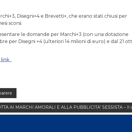
rchi+3, Disegni+4 e Brevetti+, che erano stati chiusi per
si scorsi.
presentare le domande per Marchi+3 (con una dotazione
obre per Disegni +4 (ulteriori 14 milioni di euro) e dal 21 o
link .
parere
A AI MARCHI AMORALI E ALLA PUBBLICITA’ SESSISTA – Il cas