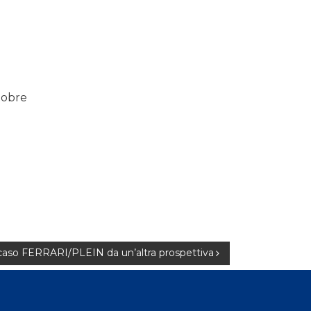
ttobre
o FERRARI/PLEIN da un’altra prospettiva