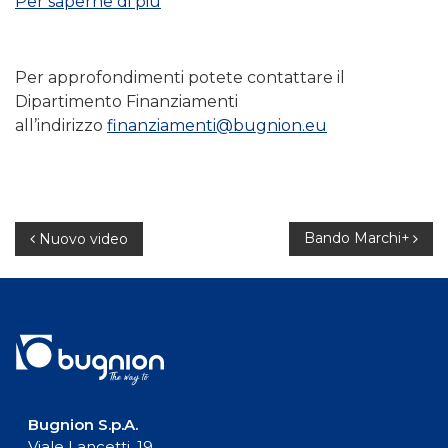
Per saperne di più
Per approfondimenti potete contattare il
Dipartimento Finanziamenti
all’indirizzo
finanziamenti@bugnion.eu
Navigazione
Bando Marchi+
Nuovo video
articoli
Bugnion S.p.A.
Viale Lancetti, 19