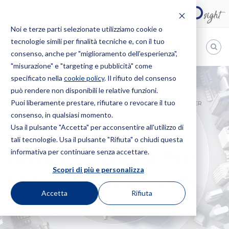
Noi e terze parti selezionate utilizziamo cookie o
tecnologie simili per finalità tecniche e, con il tuo
IT
consenso, anche per "miglioramento dell'esperienza",
"misurazione" e "targeting e pubblicità" come
Bugnion
specificato nella
cookie policy
. Il rifiuto del consenso
può rendere non disponibili le relative funzioni.
The
way
Puoi liberamente prestare, rifiutare o revocare il tuo
HOME
NEWS
BREVETTI+, MARCHI+ E DISEGNI+ – CHIUSI PER
to
consenso, in qualsiasi momento.
ESAURIMENTO FONDI
Usa il pulsante "Accetta" per acconsentire all'utilizzo di
Brevetti+, Marchi+ e
tali tecnologie. Usa il pulsante "Rifiuta" o chiudi questa
informativa per continuare senza accettare.
Disegni+ – CHIUSI PER
Scopri di più e personalizza
ESAURIMENTO FONDI
Accetta
Rifiuta