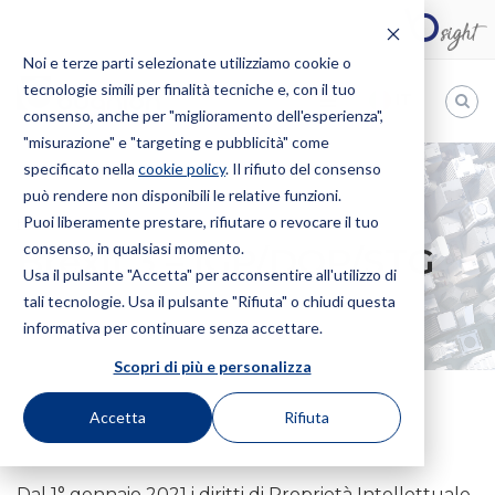
Noi e terze parti selezionate utilizziamo cookie o
tecnologie simili per finalità tecniche e, con il tuo
IT
consenso, anche per "miglioramento dell'esperienza",
"misurazione" e "targeting e pubblicità" come
Bugnion
specificato nella
cookie policy
. Il rifiuto del consenso
può rendere non disponibili le relative funzioni.
The
way
Puoi liberamente prestare, rifiutare o revocare il tuo
HOME
NEWS
BREXIT 3 – IGP/DOP/STG
to
consenso, in qualsiasi momento.
Brexit 3 – IGP/DOP/STG
Usa il pulsante "Accetta" per acconsentire all'utilizzo di
tali tecnologie. Usa il pulsante "Rifiuta" o chiudi questa
informativa per continuare senza accettare.
Scopri di più e personalizza
Accetta
Rifiuta
7 Gennaio 2021
Dal 1° gennaio 2021 i diritti di Proprietà Intellettuale