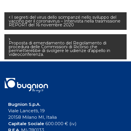
Navigazione
I segreti del virus dello scimpanzé nello sviluppo del
vaccino per il coronavirus – Intervista nella trasmissione
REPORT del 16 novembre 2020
articoli
Proposta di emendamento del Regolamento di
procedura delle Commissioni di Ricorso che
permetterebbe di svolgere le udienze d’appello in
videoconferenza.
Bugnion S.p.A.
Viale Lancetti, 19
20158 Milano MI, Italia
Capitale Sociale
600.000 € (i.v.)
R.E.A.
MI-780133