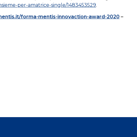
insieme-per-amatrice-single/1483453529
.
ntis.it/forma-mentis-innovaction-award-2020
–