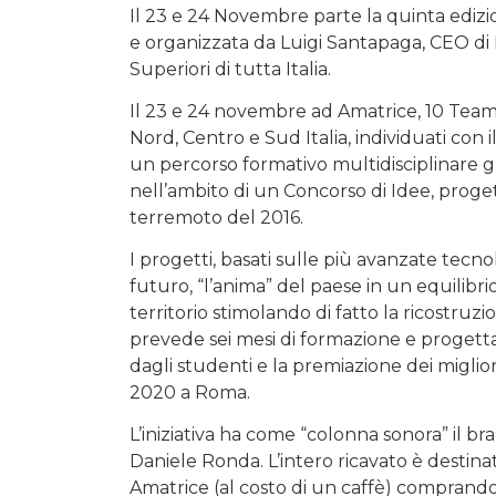
Il 23 e 24 Novembre parte la quinta edizion
e organizzata da Luigi Santapaga, CEO di Fo
Superiori di tutta Italia.
Il 23 e 24 novembre ad Amatrice, 10 Team 
Nord, Centro e Sud Italia, individuati con
un percorso formativo multidisciplinare g
nell’ambito di un Concorso di Idee, progett
terremoto del 2016.
I progetti, basati sulle più avanzate tec
futuro, “l’anima” del paese in un equilibrio
territorio stimolando di fatto la ricostruzi
prevede sei mesi di formazione e progettaz
dagli studenti e la premiazione dei miglior
2020 a Roma.
L’iniziativa ha come “colonna sonora” il
Daniele Ronda. L’intero ricavato è destina
Amatrice (al costo di un caffè) comprando 