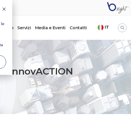
 le
IT
’autore
Servizi
Media e Eventi
Contatti
za
tis InnovACTION