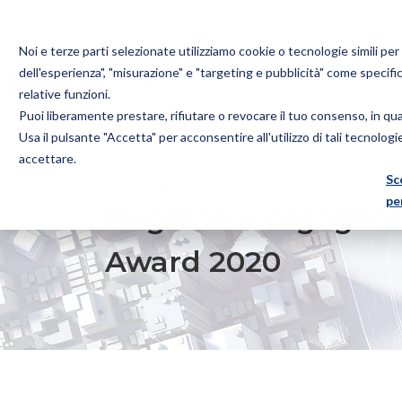
Noi e terze parti selezionate utilizziamo cookie o tecnologie simili pe
dell'esperienza", "misurazione" e "targeting e pubblicità" come specifi
relative funzioni.
Puoi liberamente prestare, rifiutare o revocare il tuo consenso, in q
Bugnion
Usa il pulsante "Accetta" per acconsentire all'utilizzo di tali tecnolog
The
accettare.
way
Sc
HOME
NEWS
BUGNION È ORGOGLIOSA DI SOSTE
to
pe
Bugnion è orgoglio
Award 2020