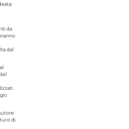
ideata
nti da
ieranno
lta dal
al
 del
izzati
ggio
autore
turo di