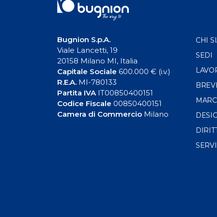
Bugnion S.p.A.
CHI S
Viale Lancetti, 19
SEDI
20158 Milano MI, Italia
LAVO
Capitale Sociale
600.000 € (i.v.)
R.E.A.
MI-780133
BREV
Partita IVA
IT00850400151
MARC
Codice Fiscale
00850400151
Camera di Commercio
Milano
DESI
DIRIT
SERVI