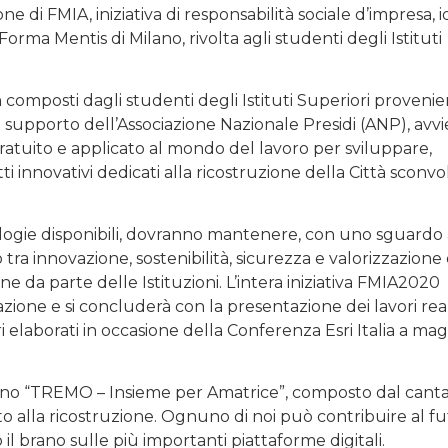
e di FMIA, iniziativa di responsabilità sociale d’impresa, 
rma Mentis di Milano, rivolta agli studenti degli Istituti
composti dagli studenti degli Istituti Superiori provenie
 il supporto dell’Associazione Nazionale Presidi (ANP), avv
ratuito e applicato al mondo del lavoro per sviluppare,
i innovativi dedicati alla ricostruzione della Città sconvo
nologie disponibili, dovranno mantenere, con uno sguardo 
 tra innovazione, sostenibilità, sicurezza e valorizzazione
one da parte delle Istituzioni. L’intera iniziativa FMIA2020
ione e si concluderà con la presentazione dei lavori real
i elaborati in occasione della Conferenza Esri Italia a ma
 brano “TREMO – Insieme per Amatrice”, composto dal cant
to alla ricostruzione. Ognuno di noi può contribuire al fu
il brano sulle più importanti piattaforme digitali.