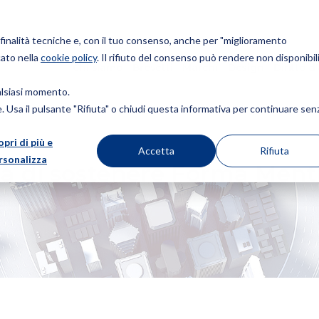
r finalità tecniche e, con il tuo consenso, anche per "miglioramento
cato nella
cookie policy
. Il rifiuto del consenso può rendere non disponibili
Chi siamo
Brevetti
Marchi
Design
Diritto d
ualsiasi momento.
ie. Usa il pulsante "Rifiuta" o chiudi questa informativa per continuare sen
opri di più e
NERE FORMA MENTIS INNOVACTION AWARD 2020
Accetta
Rifiuta
rsonalizza
sa di sostenere Forma Men