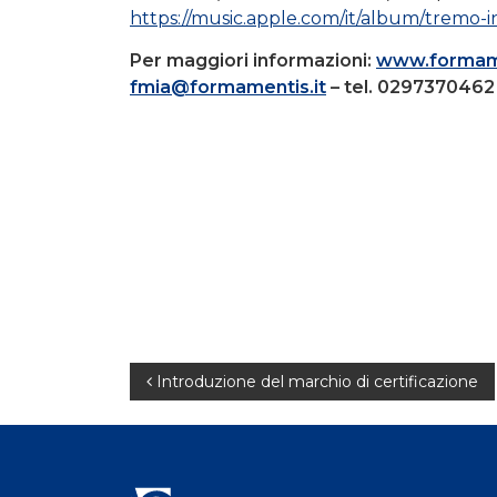
https://music.apple.com/it/album/tremo-
Per maggiori informazioni:
www.formame
fmia@formamentis.it
– tel. 0297370462
Navigazione
Introduzione del marchio di certificazione
articoli