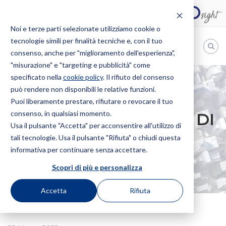
Noi e terze parti selezionate utilizziamo cookie o
tecnologie simili per finalità tecniche e, con il tuo
IT
consenso, anche per "miglioramento dell'esperienza",
"misurazione" e "targeting e pubblicità" come
Bugnion
specificato nella
cookie policy
. Il rifiuto del consenso
può rendere non disponibili le relative funzioni.
The
way
Puoi liberamente prestare, rifiutare o revocare il tuo
HOME
NEWS
BUGNION È PARTNER DI LEADERSHIP4SMES
to
consenso, in qualsiasi momento.
BUGNION È PARTNER DI
Usa il pulsante "Accetta" per acconsentire all'utilizzo di
tali tecnologie. Usa il pulsante "Rifiuta" o chiudi questa
LEADERSHIP4SMES
informativa per continuare senza accettare.
Scopri di più e personalizza
Accetta
Rifiuta