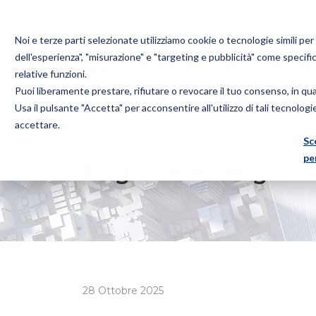
Noi e terze parti selezionate utilizziamo cookie o tecnologie simili pe
dell'esperienza", "misurazione" e "targeting e pubblicità" come specifi
relative funzioni.
Puoi liberamente prestare, rifiutare o revocare il tuo consenso, in q
Bugnion
Usa il pulsante "Accetta" per acconsentire all'utilizzo di tali tecnolog
The
accettare.
way
Sc
HOME
NEWS
BUGNION E SANGA MILANO DI NUOVO
to
pe
Bugnion e Sanga Mi
28 Ottobre 2025