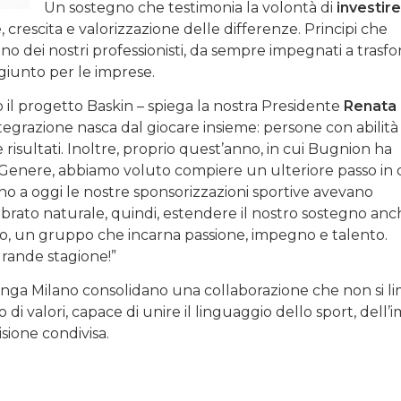
Un sostegno che testimonia la volontà di
investire
e, crescita e valorizzazione delle differenze. Principi che
no dei nostri professionisti, da sempre impegnati a trasf
giunto per le imprese.
il progetto Baskin – spiega la nostra Presidente
Renata
tegrazione nasca dal giocare insieme: persone con abilità
e risultati. Inoltre, proprio quest’anno, in cui Bugnion ha
di Genere, abbiamo voluto compiere un ulteriore passo in
 fino a oggi le nostre sponsorizzazioni sportive avevano
brato naturale, quindi, estendere il nostro sostegno anc
o, un gruppo che incarna passione, impegno e talento.
 grande stagione!”
ga Milano consolidano una collaborazione che non si li
di valori, capace di unire il linguaggio dello sport, dell’
isione condivisa.