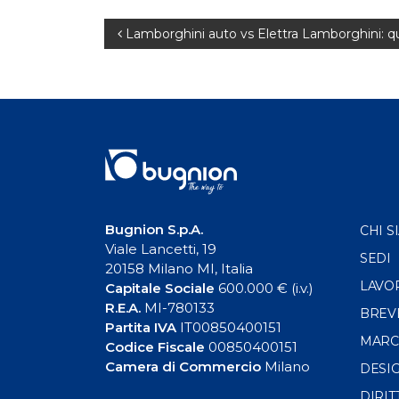
Navigazione
Lamborghini auto vs Elettra Lamborghini: qua
articoli
Bugnion S.p.A.
CHI S
Viale Lancetti, 19
SEDI
20158 Milano MI, Italia
LAVO
Capitale Sociale
600.000 € (i.v.)
R.E.A.
MI-780133
BREV
Partita IVA
IT00850400151
MARC
Codice Fiscale
00850400151
Camera di Commercio
Milano
DESI
DIRIT