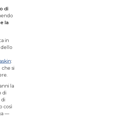
o di
unendo
e la
ta in
 dello
askin
:
 che si
ere.
anni la
 di
 di
o così
nga —