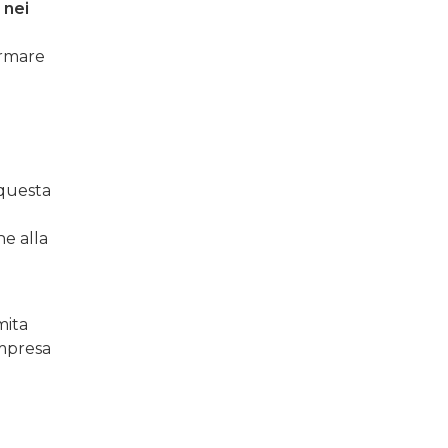
 nei
ormare
 questa
he alla
mita
impresa