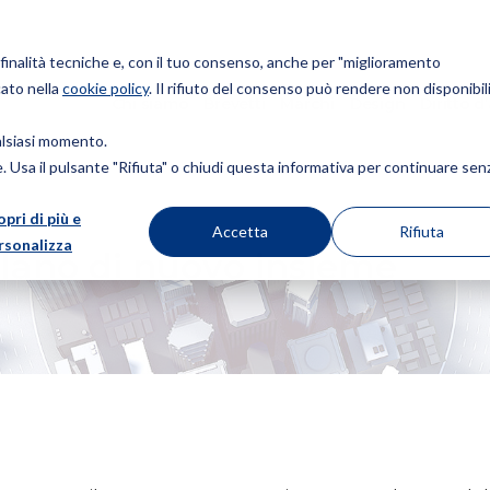
r finalità tecniche e, con il tuo consenso, anche per "miglioramento
cato nella
cookie policy
. Il rifiuto del consenso può rendere non disponibili
Chi siamo
Brevetti
Marchi
Design
Diritto d
ualsiasi momento.
ie. Usa il pulsante "Rifiuta" o chiudi questa informativa per continuare sen
opri di più e
 INSIEME
Accetta
Rifiuta
rsonalizza
lano di nuovo insieme