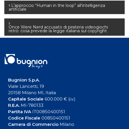
Navigazione
L’approccio “Human in the loop” all’intelligenza
artificiale
articoli
Once Were Nerd accusato di pirateria videogiochi
retrò: cosa prevede la legge italiana sul copyright
Bugnion S.p.A.
Viale Lancetti, 19
20158 Milano MI, Italia
Capitale Sociale
600.000 € (i.v.)
R.E.A.
MI-780133
Partita IVA
IT00850400151
Codice Fiscale
00850400151
Camera di Commercio
Milano