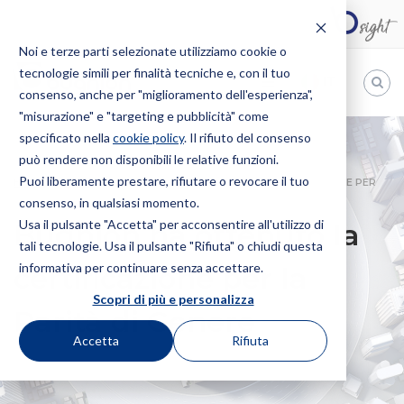
Noi e terze parti selezionate utilizziamo cookie o
tecnologie simili per finalità tecniche e, con il tuo
IT
consenso, anche per "miglioramento dell'esperienza",
"misurazione" e "targeting e pubblicità" come
Bugnion
specificato nella
cookie policy
. Il rifiuto del consenso
può rendere non disponibili le relative funzioni.
The
way
Puoi liberamente prestare, rifiutare o revocare il tuo
HOME
NEWS
BUGNION HA OTTENUTO LA CERTIFICAZIONE PER
to
consenso, in qualsiasi momento.
LA PARITÀ DI GENERE
Usa il pulsante "Accetta" per acconsentire all'utilizzo di
Bugnion ha ottenuto la
tali tecnologie. Usa il pulsante "Rifiuta" o chiudi questa
informativa per continuare senza accettare.
certificazione per la
Scopri di più e personalizza
Parità di Genere
Accetta
Rifiuta