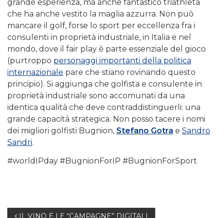
grande esperienza, ma anche fantastico triathleta
che ha anche vestito la maglia azzurra. Non può
mancare il golf, forse lo sport per eccellenza fra i
consulenti in proprietà industriale, in Italia e nel
mondo, dove il fair play è parte essenziale del gioco
(purtroppo
personaggi importanti della politica
internazionale
pare che stiano rovinando questo
principio). Si aggiunga che golfista e consulente in
proprietà industriale sono accomunati da una
identica qualità che deve contraddistinguerli: una
grande capacità strategica. Non posso tacere i nomi
dei migliori golfisti Bugnion,
Stefano Gotra
e
Sandro
Sandri
.
#worldIPday #BugnionForIP #BugnionForSport
IL VINO E LE “CAMPAGNE” DIGITALI