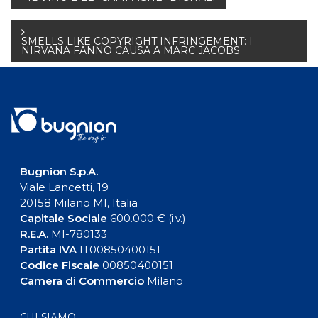
Navigazione
articoli
SMELLS LIKE COPYRIGHT INFRINGEMENT: I
NIRVANA FANNO CAUSA A MARC JACOBS
Bugnion S.p.A.
Viale Lancetti, 19
20158 Milano MI, Italia
Capitale Sociale
600.000 € (i.v.)
R.E.A.
MI-780133
Partita IVA
IT00850400151
Codice Fiscale
00850400151
Camera di Commercio
Milano
CHI SIAMO