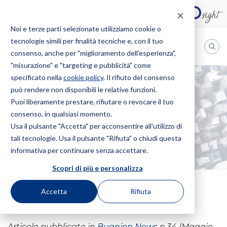
Noi e terze parti selezionate utilizziamo cookie o
tecnologie simili per finalità tecniche e, con il tuo
IT
consenso, anche per "miglioramento dell'esperienza",
"misurazione" e "targeting e pubblicità" come
Bugnion
specificato nella
cookie policy
. Il rifiuto del consenso
può rendere non disponibili le relative funzioni.
The
way
Puoi liberamente prestare, rifiutare o revocare il tuo
HOME
NEWS
BUGNION, IP E SPORT
to
consenso, in qualsiasi momento.
Bugnion, IP e Sport
Usa il pulsante "Accetta" per acconsentire all'utilizzo di
tali tecnologie. Usa il pulsante "Rifiuta" o chiudi questa
informativa per continuare senza accettare.
Scopri di più e personalizza
Accetta
Rifiuta
21 Maggio 2019
Articolo pubblicato in
Bugnion News
n.34 (Maggio