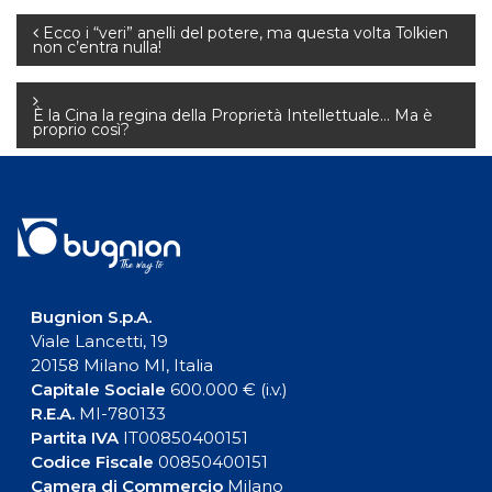
Navigazione
Ecco i “veri” anelli del potere, ma questa volta Tolkien
non c’entra nulla!
articoli
È la Cina la regina della Proprietà Intellettuale… Ma è
proprio così?
Bugnion S.p.A.
Viale Lancetti, 19
20158 Milano MI, Italia
Capitale Sociale
600.000 € (i.v.)
R.E.A.
MI-780133
Partita IVA
IT00850400151
Codice Fiscale
00850400151
Camera di Commercio
Milano