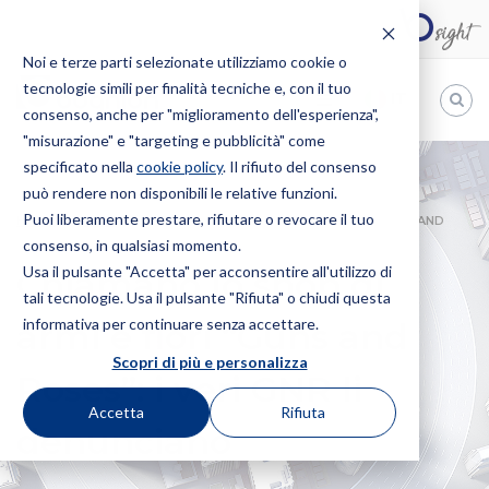
Noi e terze parti selezionate utilizziamo cookie o
tecnologie simili per finalità tecniche e, con il tuo
IT
consenso, anche per "miglioramento dell'esperienza",
"misurazione" e "targeting e pubblicità" come
Bugnion
specificato nella
cookie policy
. Il rifiuto del consenso
può rendere non disponibili le relative funzioni.
The
way
Puoi liberamente prestare, rifiutare o revocare il tuo
HOME
NEWS
CHIAMANO LO SHOP DI ARMI E FIORI “GUNS AND
to
consenso, in qualsiasi momento.
ROSES”: I VERI GNR LI DENUNCIANO
Usa il pulsante "Accetta" per acconsentire all'utilizzo di
Chiamano lo shop di
tali tecnologie. Usa il pulsante "Rifiuta" o chiudi questa
informativa per continuare senza accettare.
armi e fiori “Guns and
Scopri di più e personalizza
Roses”: i veri GNR li
Accetta
Rifiuta
denunciano