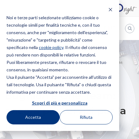
Noi e terze parti selezionate utilizziamo cookie o
tecnologie simili per finalità tecniche e, con il tuo
IT
consenso, anche per "miglioramento dell'esperienza",
"misurazione" e "targeting e pubblicità" come
Bugnion
specificato nella
cookie policy
. Il rifiuto del consenso
può rendere non disponibili le relative funzioni.
The
way
Puoi liberamente prestare, rifiutare o revocare il tuo
HOME
NEWS
COLLABORAZIONE FRA BUGNION E ONE TEAM:
to
consenso, in qualsiasi momento.
ANCORA PIÙ SERVIZI PER LA MANIFATTURA
Usa il pulsante "Accetta" per acconsentire all'utilizzo di
Collaborazione fra
tali tecnologie. Usa il pulsante "Rifiuta" o chiudi questa
informativa per continuare senza accettare.
Bugnion e One Team:
Scopri di più e personalizza
ancora più servizi per la
Accetta
Rifiuta
manifattura