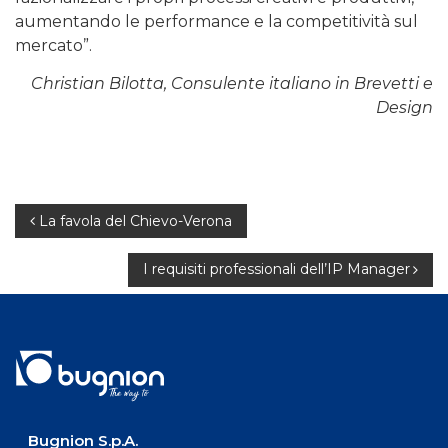
aumentando le performance e la competitività sul
mercato”.
Christian Bilotta, Consulente italiano in Brevetti e
Design
Navigazione
La favola del Chievo-Verona
articoli
I requisiti professionali dell’IP Manager
Bugnion S.p.A.