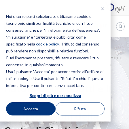
Noi e terze parti selezionate utilizziamo cookie o
tecnologie simili per finalità tecniche e, con il tuo
IT
consenso, anche per "miglioramento dell'esperienza",
"misurazione" e "targeting e pubblicità" come
Bugnion
specificato nella
cookie policy
. Il rifiuto del consenso
può rendere non disponibili le relative funzioni.
The
way
Puoi liberamente prestare, rifiutare o revocare il tuo
HOME
NEWS
DESIGN: CONTA O NO LA NATURA DEI PRODOTTI E
to
consenso, in qualsiasi momento.
IL CONTESTO? LE CONTRADDIZIONI DELLA CORTE DI GIUSTIZIA
Usa il pulsante "Accetta" per acconsentire all'utilizzo di
Design: conta o no la
tali tecnologie. Usa il pulsante "Rifiuta" o chiudi questa
informativa per continuare senza accettare.
natura dei prodotti e il
Scopri di più e personalizza
contesto? Le
Accetta
Rifiuta
contraddizioni della