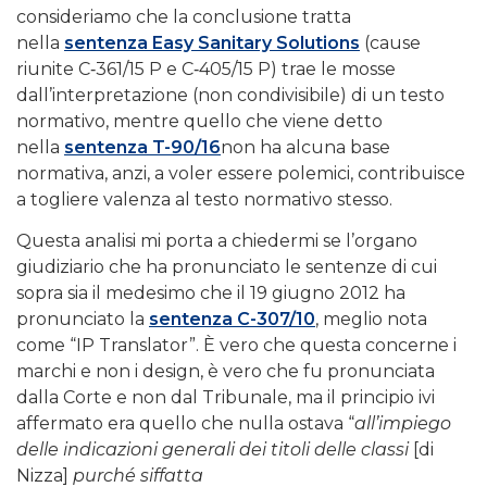
consideriamo che la conclusione tratta
nella
sentenza Easy Sanitary Solutions
(cause
riunite C‑361/15 P e C‑405/15 P) trae le mosse
dall’interpretazione (non condivisibile) di un testo
normativo, mentre quello che viene detto
nella
sentenza T-90/16
non ha alcuna base
normativa, anzi, a voler essere polemici, contribuisce
a togliere valenza al testo normativo stesso.
Questa analisi mi porta a chiedermi se l’organo
giudiziario che ha pronunciato le sentenze di cui
sopra sia il medesimo che il 19 giugno 2012 ha
pronunciato la
sentenza C-307/10
, meglio nota
come “IP Translator”. È vero che questa concerne i
marchi e non i design, è vero che fu pronunciata
dalla Corte e non dal Tribunale, ma il principio ivi
affermato era quello che nulla ostava “
all’impiego
delle indicazioni generali dei titoli delle classi
[di
Nizza]
purché siffatta