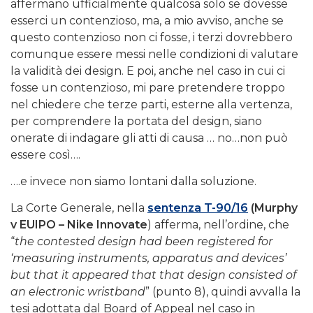
affermano ufficialmente qualcosa solo se dovesse
esserci un contenzioso, ma, a mio avviso, anche se
questo contenzioso non ci fosse, i terzi dovrebbero
comunque essere messi nelle condizioni di valutare
la validità dei design. E poi, anche nel caso in cui ci
fosse un contenzioso, mi pare pretendere troppo
nel chiedere che terze parti, esterne alla vertenza,
per comprendere la portata del design, siano
onerate di indagare gli atti di causa … no…non può
essere così….
….e invece non siamo lontani dalla soluzione.
La Corte Generale, nella
sentenza T-90/16
(Murphy
v EUIPO – Nike Innovate
) afferma, nell’ordine, che
“
the contested design had been registered for
‘measuring instruments, apparatus and devices’
but that it appeared that that design consisted of
an electronic wristband
” (punto 8), quindi avvalla la
tesi adottata dal Board of Appeal nel caso in