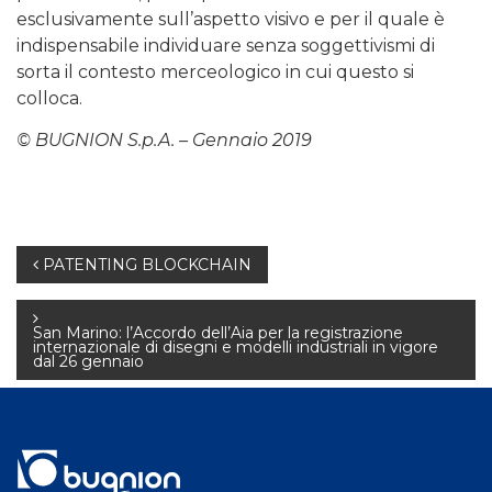
esclusivamente sull’aspetto visivo e per il quale è
indispensabile individuare senza soggettivismi di
sorta il contesto merceologico in cui questo si
colloca.
© BUGNION S.p.A. – Gennaio 2019
Navigazione
PATENTING BLOCKCHAIN
articoli
San Marino: l’Accordo dell’Aia per la registrazione
internazionale di disegni e modelli industriali in vigore
dal 26 gennaio