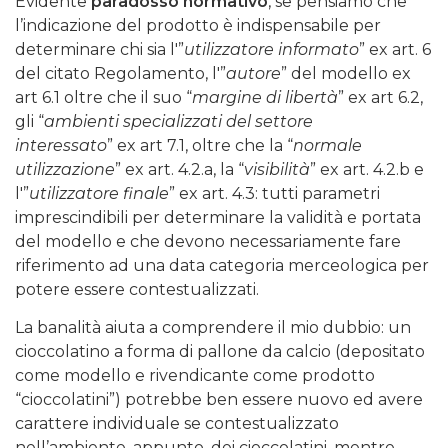
Evidente
paradosso normativo
, se pensiamo che
l’indicazione del prodotto è indispensabile per
determinare chi sia l'”
utilizzatore informato
” ex art. 6
del citato Regolamento, l'”
autore
” del modello ex
art 6.1 oltre che il suo “
margine di libertà
” ex art 6.2,
gli “
ambienti specializzati del settore
interessato
” ex art 7.1, oltre che la “
normale
utilizzazione
” ex art. 4.2.a, la “
visibilità
” ex art. 4.2.b e
l'”
utilizzatore finale
” ex art. 4.3: tutti parametri
imprescindibili per determinare la validità e portata
del modello e che devono necessariamente fare
riferimento ad una data categoria merceologica per
potere essere contestualizzati.
La banalità aiuta a comprendere il mio dubbio: un
cioccolatino a forma di pallone da calcio (depositato
come modello e rivendicante come prodotto
“cioccolatini”) potrebbe ben essere nuovo ed avere
carattere individuale se contestualizzato
nell’ambiente, appunto, dei cioccolatini, mentre