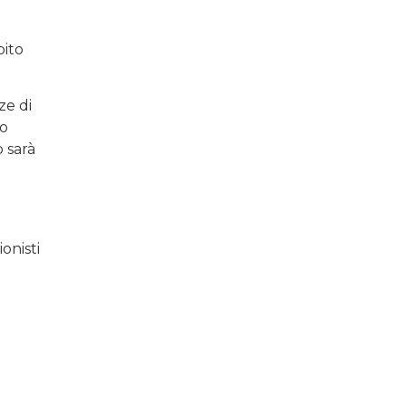
bito
ze di
lo
o sarà
onisti