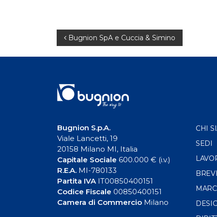
Navigazione
Bugnion SpA e Cuccia & Simino
articoli
Bugnion S.p.A.
CHI S
Viale Lancetti, 19
SEDI
20158 Milano MI, Italia
LAVO
Capitale Sociale
600.000 € (i.v.)
R.E.A.
MI-780133
BREV
Partita IVA
IT00850400151
MARC
Codice Fiscale
00850400151
Camera di Commercio
Milano
DESI