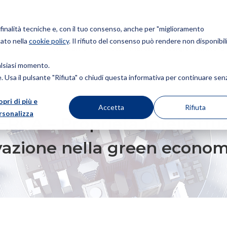
r finalità tecniche e, con il tuo consenso, anche per "miglioramento
cato nella
cookie policy
. Il rifiuto del consenso può rendere non disponibili
Chi siamo
Brevetti
Marchi
Design
Diritto d
ualsiasi momento.
ie. Usa il pulsante "Rifiuta" o chiudi questa informativa per continuare sen
opri di più e
À INTELLETTUALE E GESTIONE STRATEGICA DELL’INNOVAZIONE NELLA GR
Accetta
Rifiuta
rsonalizza
CA – Proprietà Intellettua
ovazione nella green econo