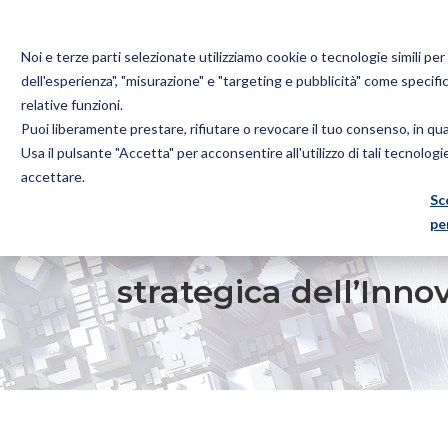
Noi e terze parti selezionate utilizziamo cookie o tecnologie simili pe
dell'esperienza", "misurazione" e "targeting e pubblicità" come specifi
relative funzioni.
Puoi liberamente prestare, rifiutare o revocare il tuo consenso, in q
Bugnion
Usa il pulsante "Accetta" per acconsentire all'utilizzo di tali tecnolog
The
accettare.
way
Sc
HOME
NEWS
DOTTORATO DI RICERCA – PROPRIET
to
pe
DOTTORATO DI RICER
strategica dell’Inn