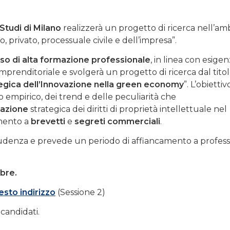
 Studi di Milano
realizzerà un progetto di ricerca nell’am
, privato, processuale civile e dell’impresa”.
so di alta formazione professionale
, in linea con esigen
mprenditoriale e svolgerà un progetto di ricerca dal tito
tegica dell’Innovazione nella green economy
”. L’obiettiv
o empirico, dei trend e delle peculiarità che
zazione
strategica dei diritti di proprietà intellettuale nel
imento a
brevetti
e
segreti commerciali
.
sprudenza e prevede un periodo di affiancamento a professi
bre.
esto indirizzo
(Sessione 2)
 candidati.