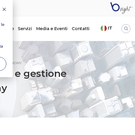
 le
IT
’autore
Servizi
Media e Eventi
Contatti
za
EEN ECONOMY
le e gestione
my