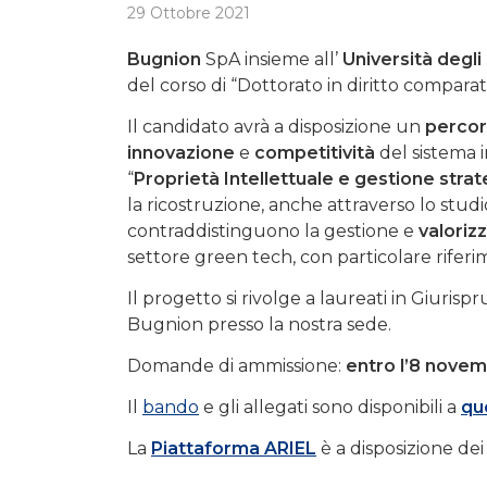
29 Ottobre 2021
Bugnion
SpA insieme all’
Università degli
del corso di “Dottorato in diritto comparato
Il candidato avrà a disposizione un
percor
innovazione
e
competitività
del sistema i
“
Proprietà Intellettuale e gestione stra
la ricostruzione, anche attraverso lo studi
contraddistinguono la gestione e
valoriz
settore green tech, con particolare rifer
Il progetto si rivolge a laureati in Giuri
Bugnion presso la nostra sede.
Domande di ammissione:
entro l’8 novem
Il
bando
e gli allegati sono disponibili a
qu
La
Piattaforma ARIEL
è a disposizione dei