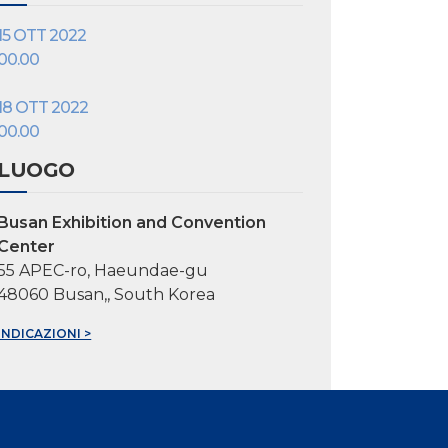
15 OTT 2022
00.00
18 OTT 2022
00.00
LUOGO
Busan Exhibition and Convention
Center
55 APEC-ro, Haeundae-gu
48060 Busan,, South Korea
INDICAZIONI >