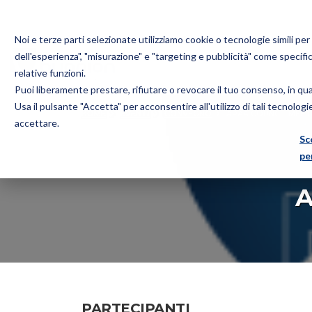
Noi e terze parti selezionate utilizziamo cookie o tecnologie simili pe
dell'esperienza", "misurazione" e "targeting e pubblicità" come specifi
relative funzioni.
Puoi liberamente prestare, rifiutare o revocare il tuo consenso, in q
Bugnion
Usa il pulsante "Accetta" per acconsentire all'utilizzo di tali tecnolog
HOME
EVENTI
CONVEGNO
APAA COUNCIL MEET
The
accettare.
way
Sc
to
pe
A
PARTECIPANTI