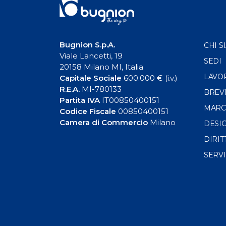
Bugnion S.p.A.
CHI S
Viale Lancetti, 19
SEDI
20158 Milano MI, Italia
LAVO
Capitale Sociale
600.000 € (i.v.)
R.E.A.
MI-780133
BREV
Partita IVA
IT00850400151
MARC
Codice Fiscale
00850400151
Camera di Commercio
Milano
DESI
DIRIT
SERVI