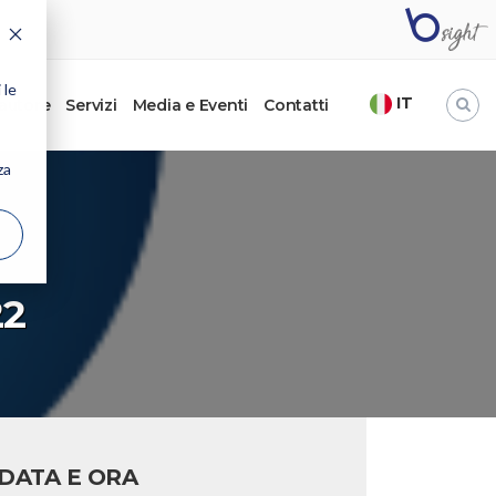
 le
IT
’autore
Servizi
Media e Eventi
Contatti
za
22
DATA E ORA