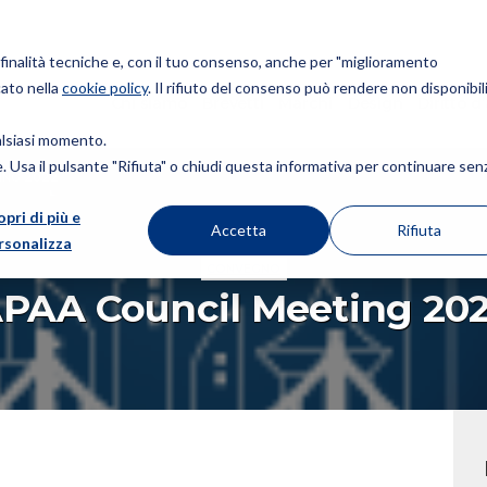
r finalità tecniche e, con il tuo consenso, anche per "miglioramento
cato nella
cookie policy
. Il rifiuto del consenso può rendere non disponibili
Chi siamo
Brevetti
Marchi
Design
Diritto d
ualsiasi momento.
ie. Usa il pulsante "Rifiuta" o chiudi questa informativa per continuare sen
ING 2022
opri di più e
Accetta
Rifiuta
rsonalizza
CONVEGNO
PAA Council Meeting 20