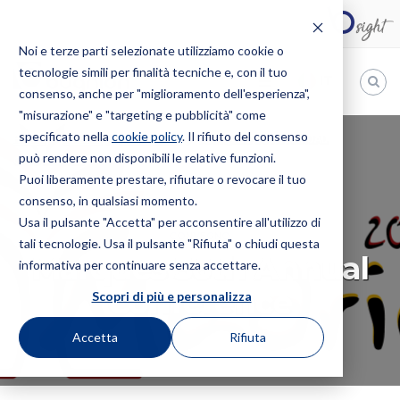
Noi e terze parti selezionate utilizziamo cookie o
tecnologie simili per finalità tecniche e, con il tuo
IT
consenso, anche per "miglioramento dell'esperienza",
"misurazione" e "targeting e pubblicità" come
Bugnion
specificato nella
cookie policy
. Il rifiuto del consenso
HOME
EVENTI
CONVEGNO
MARQUES 36TH ANNUAL
può rendere non disponibili le relative funzioni.
The
CONFERENCE
way
Puoi liberamente prestare, rifiutare o revocare il tuo
to
consenso, in qualsiasi momento.
Usa il pulsante "Accetta" per acconsentire all'utilizzo di
CONVEGNO
tali tecnologie. Usa il pulsante "Rifiuta" o chiudi questa
Marques 36th Annual
informativa per continuare senza accettare.
Conference
Scopri di più e personalizza
Accetta
Rifiuta