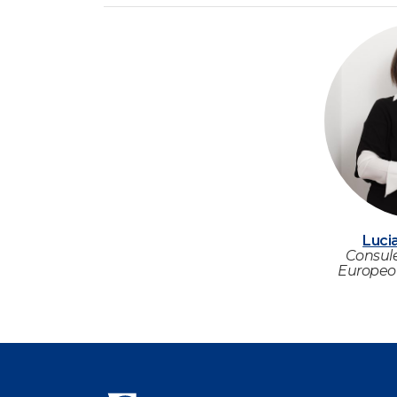
Lucia
Consule
Europeo 