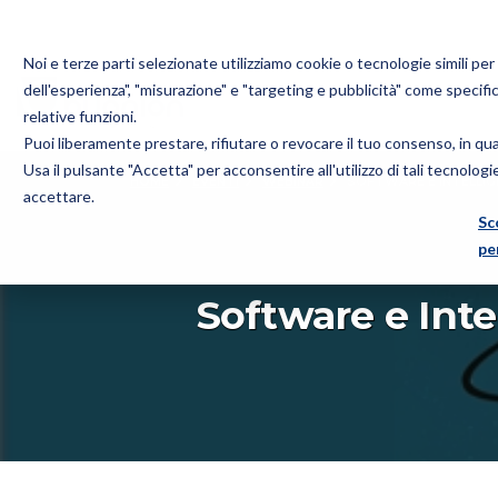
Noi e terze parti selezionate utilizziamo cookie o tecnologie simili pe
dell'esperienza", "misurazione" e "targeting e pubblicità" come specifi
relative funzioni.
Puoi liberamente prestare, rifiutare o revocare il tuo consenso, in q
Bugnion
Usa il pulsante "Accetta" per acconsentire all'utilizzo di tali tecnolog
HOME
EVENTI
WEBINAR
SOFTWARE E INTELLIGE
The
accettare.
way
Sc
to
pe
Software e Intel