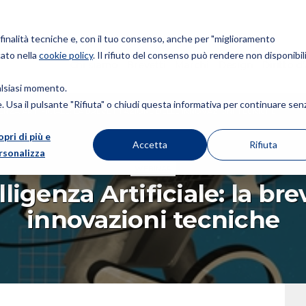
r finalità tecniche e, con il tuo consenso, anche per "miglioramento
cato nella
cookie policy
. Il rifiuto del consenso può rendere non disponibili
Chi siamo
Brevetti
Marchi
Design
Diritto d
ualsiasi momento.
ie. Usa il pulsante "Rifiuta" o chiudi questa informativa per continuare sen
NZA ARTIFICIALE: LA BREVETTAZIONE DELLE INNOVAZIONI TECNICHE
opri di più e
Accetta
Rifiuta
rsonalizza
WEBINAR
ligenza Artificiale: la br
innovazioni tecniche