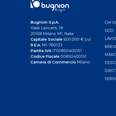
Bugnion S.p.A.
CHI S
Viale Lancetti, 19
SEDI
20158 Milano MI, Italia
LAVO
Capitale Sociale
600.000 € (i.v.)
R.E.A.
MI-780133
BREV
Partita IVA
IT00850400151
MARC
Codice Fiscale
00850400151
Camera di Commercio
Milano
DESI
DIRIT
SERVI