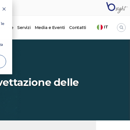
 le
IT
’autore
Servizi
Media e Eventi
Contatti
za
evettazione delle