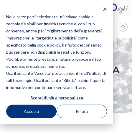
Noi e terze parti selezionate utilizziamo cookie o
tecnologie simili per finalità tecniche e, con il tuo
IT
consenso, anche per "miglioramento dell'esperienza",
"misurazione" e "targeting e pubblicità" come
Bugnion
specificato nella
cookie policy
. Il rifiuto del consenso
può rendere non disponibili le relative funzioni.
The
way
Puoi liberamente prestare, rifiutare o revocare il tuo
HOME
NEWS
I MARCHI DELLA MODA CAMBIANO LOOK!
to
consenso, in qualsiasi momento.
I MARCHI DELLA MODA
Usa il pulsante "Accetta" per acconsentire all'utilizzo di
tali tecnologie. Usa il pulsante "Rifiuta" o chiudi questa
CAMBIANO LOOK!
informativa per continuare senza accettare.
Scopri di più e personalizza
Accetta
Rifiuta