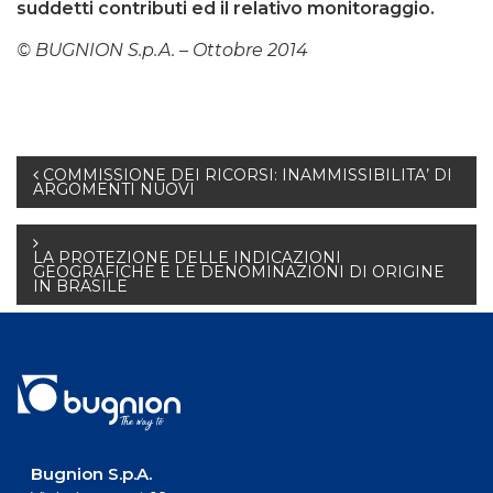
suddetti contributi ed il relativo monitoraggio.
© BUGNION S.p.A. – Ottobre 2014
Navigazione
COMMISSIONE DEI RICORSI: INAMMISSIBILITA’ DI
ARGOMENTI NUOVI
articoli
LA PROTEZIONE DELLE INDICAZIONI
GEOGRAFICHE E LE DENOMINAZIONI DI ORIGINE
IN BRASILE
Bugnion S.p.A.