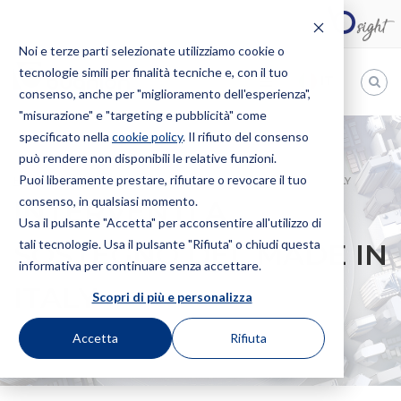
Noi e terze parti selezionate utilizziamo cookie o
tecnologie simili per finalità tecniche e, con il tuo
IT
consenso, anche per "miglioramento dell'esperienza",
"misurazione" e "targeting e pubblicità" come
Bugnion
specificato nella
cookie policy
. Il rifiuto del consenso
può rendere non disponibili le relative funzioni.
The
way
Puoi liberamente prestare, rifiutare o revocare il tuo
HOME
NEWS
INTERVENTI A SOSTEGNO DEL MADE IN ITALY
to
consenso, in qualsiasi momento.
INTERVENTI A
Usa il pulsante "Accetta" per acconsentire all'utilizzo di
tali tecnologie. Usa il pulsante "Rifiuta" o chiudi questa
SOSTEGNO DEL MADE IN
informativa per continuare senza accettare.
ITALY
Scopri di più e personalizza
Accetta
Rifiuta