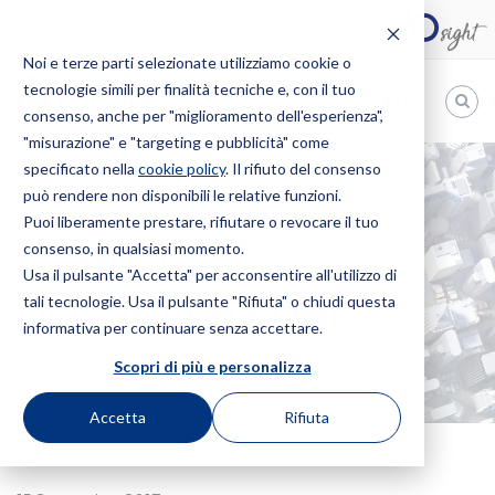
Noi e terze parti selezionate utilizziamo cookie o
tecnologie simili per finalità tecniche e, con il tuo
IT
consenso, anche per "miglioramento dell'esperienza",
"misurazione" e "targeting e pubblicità" come
Bugnion
specificato nella
cookie policy
. Il rifiuto del consenso
può rendere non disponibili le relative funzioni.
The
way
Puoi liberamente prestare, rifiutare o revocare il tuo
HOME
NEWS
LA MUSICA DELL’INVENZIONE
to
consenso, in qualsiasi momento.
LA MUSICA
Usa il pulsante "Accetta" per acconsentire all'utilizzo di
tali tecnologie. Usa il pulsante "Rifiuta" o chiudi questa
DELL’INVENZIONE
informativa per continuare senza accettare.
Scopri di più e personalizza
Accetta
Rifiuta