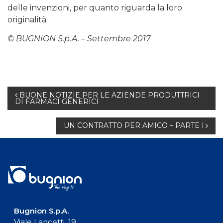
delle invenzioni, per quanto riguarda la loro
originalità.
© BUGNION S.p.A. – Settembre 2017
Navigazione
BUONE NOTIZIE PER LE AZIENDE PRODUTTRICI
DI FARMACI GENERICI
articoli
UN CONTRATTO PER AMICO – PARTE I
Bugnion S.p.A.
Viale Lancetti, 19