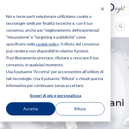
Noi e terze parti selezionate utilizziamo cookie o
tecnologie simili per finalità tecniche e, con il tuo
IT
consenso, anche per "miglioramento dell'esperienza",
"misurazione" e "targeting e pubblicità" come
Bugnion
specificato nella
cookie policy
. Il rifiuto del consenso
può rendere non disponibili le relative funzioni.
The
way
Puoi liberamente prestare, rifiutare o revocare il tuo
HOME
NEWS
LA PIZZA NAPOLETANA È CERTIFICATA. E SE
to
consenso, in qualsiasi momento.
DIVENTASSERO I NAPOLETANI ORA I FUORILEGGE”?
Usa il pulsante "Accetta" per acconsentire all'utilizzo di
La pizza napoletana è
tali tecnologie. Usa il pulsante "Rifiuta" o chiudi questa
informativa per continuare senza accettare.
certificata. E se
Scopri di più e personalizza
diventassero i napoletani
Accetta
Rifiuta
ora i fuorilegge”?