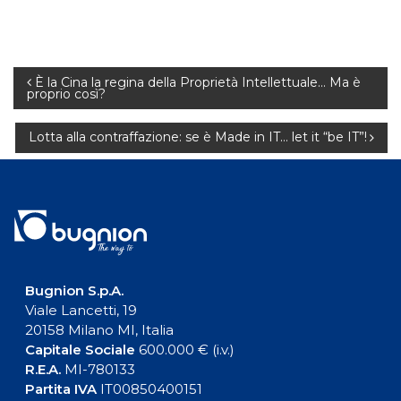
Navigazione
È la Cina la regina della Proprietà Intellettuale… Ma è
proprio così?
articoli
Lotta alla contraffazione: se è Made in IT… let it “be IT”!
Bugnion S.p.A.
Viale Lancetti, 19
20158 Milano MI, Italia
Capitale Sociale
600.000 € (i.v.)
R.E.A.
MI-780133
Partita IVA
IT00850400151