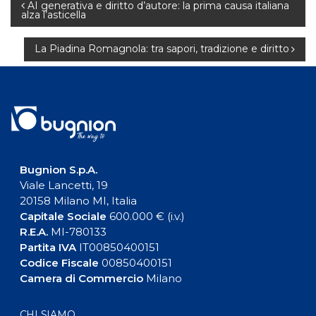
Navigazione
AI generativa e diritto d’autore: la prima causa italiana
alza l’asticella
articoli
La Piadina Romagnola: tra sapori, tradizione e diritto
Bugnion S.p.A.
Viale Lancetti, 19
20158 Milano MI, Italia
Capitale Sociale
600.000 € (i.v.)
R.E.A.
MI-780133
Partita IVA
IT00850400151
Codice Fiscale
00850400151
Camera di Commercio
Milano
CHI SIAMO