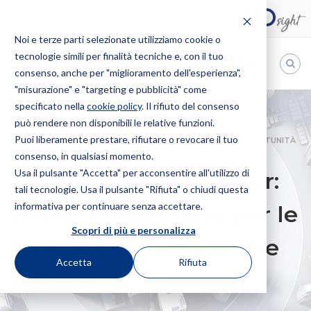
Noi e terze parti selezionate utilizziamo cookie o
tecnologie simili per finalità tecniche e, con il tuo
IT
consenso, anche per "miglioramento dell'esperienza",
"misurazione" e "targeting e pubblicità" come
Bugnion
specificato nella
cookie policy
. Il rifiuto del consenso
può rendere non disponibili le relative funzioni.
The
way
Puoi liberamente prestare, rifiutare o revocare il tuo
HOME
NEWS
L’ACCORDO UE-MERCOSUR: NUOVE OPPORTUNITÀ
to
consenso, in qualsiasi momento.
PER LE INDICAZIONI GEOGRAFICHE ITALIANE
Usa il pulsante "Accetta" per acconsentire all'utilizzo di
L’accordo UE-Mercosur:
tali tecnologie. Usa il pulsante "Rifiuta" o chiudi questa
informativa per continuare senza accettare.
nuove opportunità per le
Scopri di più e personalizza
Indicazioni Geografiche
Accetta
Rifiuta
italiane