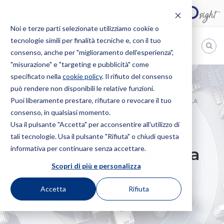
Noi e terze parti selezionate utilizziamo cookie o
tecnologie simili per finalità tecniche e, con il tuo
IT
consenso, anche per "miglioramento dell'esperienza",
"misurazione" e "targeting e pubblicità" come
Bugnion
specificato nella
cookie policy
. Il rifiuto del consenso
può rendere non disponibili le relative funzioni.
The
way
Puoi liberamente prestare, rifiutare o revocare il tuo
HOME
NEWS
OGGI PIÙ CHE MAI CONVIENE PROTEGGERE LA
to
consenso, in qualsiasi momento.
CREATIVITÀ ANCHE ALL’ESTERO
Usa il pulsante "Accetta" per acconsentire all'utilizzo di
Oggi più che mai
tali tecnologie. Usa il pulsante "Rifiuta" o chiudi questa
informativa per continuare senza accettare.
conviene proteggere la
Scopri di più e personalizza
creatività anche
Accetta
Rifiuta
all’estero