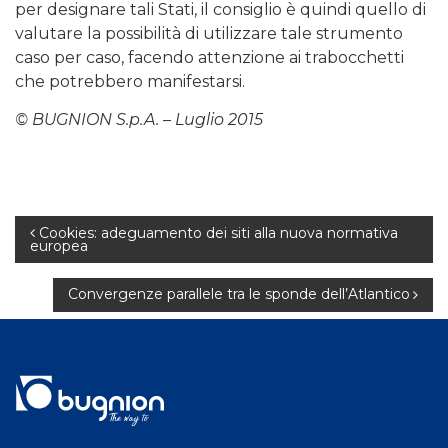
per designare tali Stati, il consiglio è quindi quello di
valutare la possibilità di utilizzare tale strumento
caso per caso, facendo attenzione ai trabocchetti
che potrebbero manifestarsi.
© BUGNION S.p.A. – Luglio 2015
Navigazione
Cookies: adeguamento dei siti alla nuova normativa
europea
articoli
Convergenze parallele tra le sponde dell’Atlantico