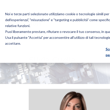
Noi e terze parti selezionate utilizziamo cookie o tecnologie simili pe
dell'esperienza", "misurazione" e "targeting e pubblicità" come specifi
relative funzioni.
Puoi liberamente prestare, rifiutare o revocare il tuo consenso, in q
Bugnion
Usa il pulsante "Accetta" per acconsentire all'utilizzo di tali tecnolog
The
accettare.
way
Sc
HOME
PROFESSIONISTI
SILVIA CUDIA
to
pe
Silvia Cudia