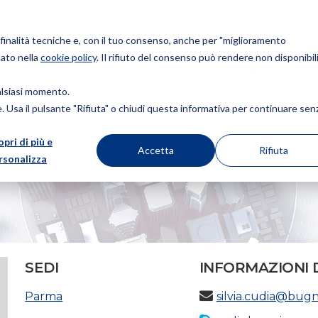
r finalità tecniche e, con il tuo consenso, anche per "miglioramento
cato nella
cookie policy
. Il rifiuto del consenso può rendere non disponibili
Chi siamo
Brevetti
Marchi
Design
Diritto d
ualsiasi momento.
ie. Usa il pulsante "Rifiuta" o chiudi questa informativa per continuare sen
opri di più e
Accetta
Rifiuta
rsonalizza
SEDI
INFORMAZIONI 
Parma
silvia.cudia@bug