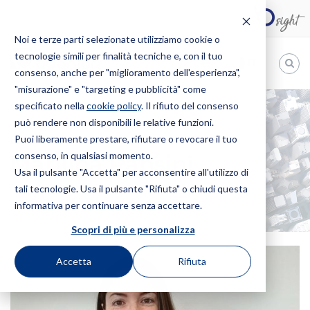
Noi e terze parti selezionate utilizziamo cookie o
tecnologie simili per finalità tecniche e, con il tuo
IT
consenso, anche per "miglioramento dell'esperienza",
"misurazione" e "targeting e pubblicità" come
Bugnion
specificato nella
cookie policy
. Il rifiuto del consenso
può rendere non disponibili le relative funzioni.
The
way
Puoi liberamente prestare, rifiutare o revocare il tuo
HOME
PROFESSIONISTI
MARILINA PANSINI
to
consenso, in qualsiasi momento.
Marilina Pansini
Usa il pulsante "Accetta" per acconsentire all'utilizzo di
tali tecnologie. Usa il pulsante "Rifiuta" o chiudi questa
informativa per continuare senza accettare.
Scopri di più e personalizza
Accetta
Rifiuta