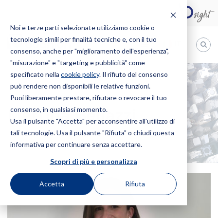
Noi e terze parti selezionate utilizziamo cookie o
tecnologie simili per finalità tecniche e, con il tuo
IT
consenso, anche per "miglioramento dell'esperienza",
"misurazione" e "targeting e pubblicità" come
Bugnion
specificato nella
cookie policy
. Il rifiuto del consenso
può rendere non disponibili le relative funzioni.
The
way
Puoi liberamente prestare, rifiutare o revocare il tuo
HOME
PROFESSIONISTI
MARTINA BELLAZZI
to
consenso, in qualsiasi momento.
Martina Bellazzi
Usa il pulsante "Accetta" per acconsentire all'utilizzo di
tali tecnologie. Usa il pulsante "Rifiuta" o chiudi questa
informativa per continuare senza accettare.
Scopri di più e personalizza
Accetta
Rifiuta