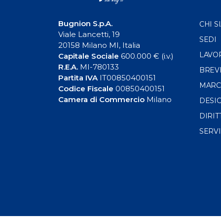
Bugnion S.p.A.
CHI S
Viale Lancetti, 19
SEDI
20158 Milano MI, Italia
LAVO
Capitale Sociale
600.000 € (i.v.)
R.E.A.
MI-780133
BREV
Partita IVA
IT00850400151
MARC
Codice Fiscale
00850400151
Camera di Commercio
Milano
DESI
DIRIT
SERVI