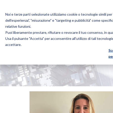
Noi e terze parti selezionate utilizziamo cookie o tecnologie simili pe
dell'esperienza", "misurazione" e "targeting e pubblicità" come specifi
relative funzioni.
Puoi liberamente prestare, rifiutare o revocare il tuo consenso, in q
Bugnion
Usa il pulsante "Accetta" per acconsentire all'utilizzo di tali tecnolog
The
accettare.
way
Sc
HOME
PROFESSIONISTI
FEDERICA PICCININNO
to
pe
Federica Piccininno