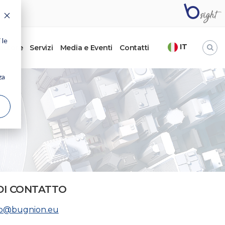
 le
IT
’autore
Servizi
Media e Eventi
Contatti
za
DI CONTATTO
nno@bugnion.eu