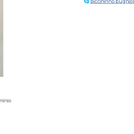
piccininno.bugnio
minio