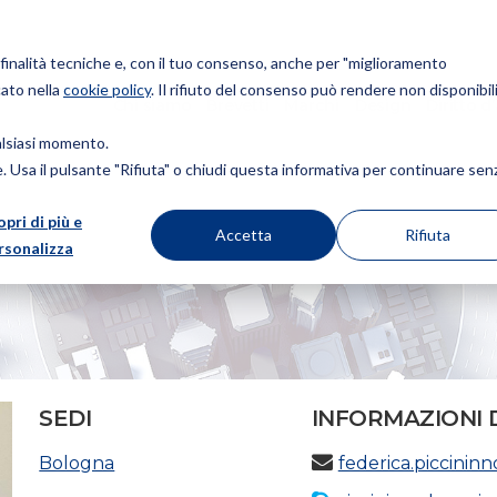
r finalità tecniche e, con il tuo consenso, anche per "miglioramento
cato nella
cookie policy
. Il rifiuto del consenso può rendere non disponibili
Chi siamo
Brevetti
Marchi
Design
Diritto d
ualsiasi momento.
ie. Usa il pulsante "Rifiuta" o chiudi questa informativa per continuare sen
opri di più e
Accetta
Rifiuta
rsonalizza
SEDI
INFORMAZIONI 
Bologna
federica.piccini