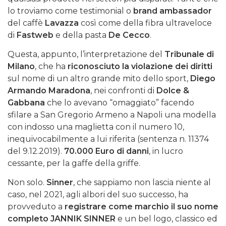
lo troviamo come testimonial o
brand ambassador
del caffè
Lavazza
così come della fibra ultraveloce
di
Fastweb
e della pasta
De Cecco
.
Questa, appunto, l’interpretazione del
Tribunale di
Milano
, che ha
riconosciuto la violazione dei diritti
sul nome di un altro grande mito dello sport,
Diego
Armando Maradona
, nei confronti di
Dolce &
Gabbana
che lo avevano “omaggiato” facendo
sfilare a San Gregorio Armeno a Napoli una modella
con indosso una maglietta con il numero 10,
inequivocabilmente a lui riferita (sentenza n. 11374
del 9.12.2019).
70.000 Euro di danni
, in lucro
cessante, per la gaffe della griffe.
Non solo.
Sinner
, che sappiamo non lascia niente al
caso, nel 2021, agli albori del suo successo, ha
provveduto a
registrare come marchio il suo nome
completo JANNIK SINNER
e un bel logo, classico ed