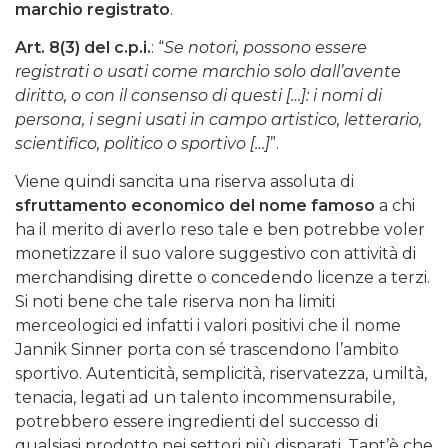
marchio registrato
.
Art. 8(3) del c.p.i.
: “
Se notori, possono essere
registrati o usati come marchio solo dall’avente
diritto, o con il consenso di questi […]: i nomi di
persona, i segni usati in campo artistico, letterario,
scientifico, politico o sportivo […]
”.
Viene quindi sancita una riserva assoluta di
sfruttamento economico del nome famoso
a chi
ha il merito di averlo reso tale e ben potrebbe voler
monetizzare il suo valore suggestivo con attività di
merchandising dirette o concedendo licenze a terzi.
Si noti bene che tale riserva non ha limiti
merceologici ed infatti i valori positivi che il nome
Jannik Sinner porta con sé trascendono l’ambito
sportivo. Autenticità, semplicità, riservatezza, umiltà,
tenacia, legati ad un talento incommensurabile,
potrebbero essere ingredienti del successo di
qualsiasi prodotto nei settori più disparati. Tant’è che