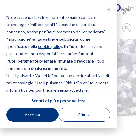
Noi e terze parti selezionate utilizziamo cookie o
tecnologie simili per finalità tecniche e, con il tuo
IT
consenso, anche per "miglioramento dell'esperienza",
"misurazione" e "targeting e pubblicità" come
Bugnion
specificato nella
cookie policy
. Il rifiuto del consenso
può rendere non disponibili le relative funzioni.
The
way
Puoi liberamente prestare, rifiutare o revocare il tuo
HOME
NEWS
ROSSO JANNIK: UNA BOTTIGLIA DI ILLEGALITÀ?
to
consenso, in qualsiasi momento.
ROSSO JANNIK: una
Usa il pulsante "Accetta" per acconsentire all'utilizzo di
tali tecnologie. Usa il pulsante "Rifiuta" o chiudi questa
bottiglia di illegalità?
informativa per continuare senza accettare.
Scopri di più e personalizza
Accetta
Rifiuta