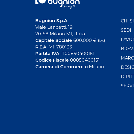
Bugnion S.p.A.
CHI S
Viale Lancetti, 19
SEDI
20158 Milano MI, Italia
LAVO
Capitale Sociale
600.000 € (i.v.)
R.E.A.
MI-780133
BREV
Partita IVA
IT00850400151
MARC
Codice Fiscale
00850400151
Camera di Commercio
Milano
DESI
DIRIT
SERVI