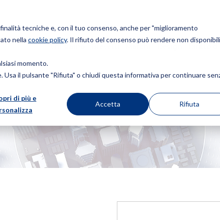
r finalità tecniche e, con il tuo consenso, anche per "miglioramento
cato nella
cookie policy
. Il rifiuto del consenso può rendere non disponibili
Chi siamo
Brevetti
Marchi
Design
Diritto d
ualsiasi momento.
ie. Usa il pulsante "Rifiuta" o chiudi questa informativa per continuare sen
opri di più e
Accetta
Rifiuta
rsonalizza