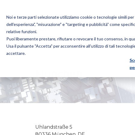
Noi e terze parti selezionate utilizziamo cookie o tecnologie simili pe
dell'esperienza", "misurazione" e "targeting e pubblicità" come specifi
relative funzioni.
Puoi liberamente prestare, rifiutare o revocare il tuo consenso, in q
Bugnion
Usa il pulsante "Accetta" per acconsentire all'utilizzo di tali tecnolog
The
accettare.
way
Sc
HOME
SEDI
MÜNCHEN
to
pe
München
Uhlandstraße 5
80336 München, DE