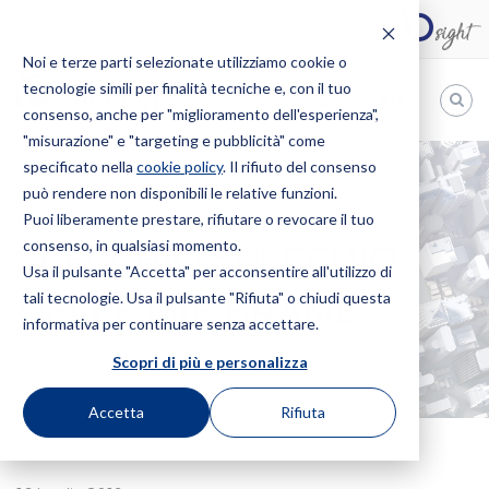
Noi e terze parti selezionate utilizziamo cookie o
tecnologie simili per finalità tecniche e, con il tuo
IT
consenso, anche per "miglioramento dell'esperienza",
"misurazione" e "targeting e pubblicità" come
Bugnion
specificato nella
cookie policy
. Il rifiuto del consenso
può rendere non disponibili le relative funzioni.
The
way
Puoi liberamente prestare, rifiutare o revocare il tuo
HOME
NEWS
SPECCHIO SPECCHIO DELLE MIE BRAME…
to
consenso, in qualsiasi momento.
SPECCHIO SPECCHIO
Usa il pulsante "Accetta" per acconsentire all'utilizzo di
tali tecnologie. Usa il pulsante "Rifiuta" o chiudi questa
DELLE MIE BRAME…
informativa per continuare senza accettare.
Scopri di più e personalizza
Accetta
Rifiuta