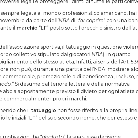
ersie legali e proteggere i diritti di tutte le parti coinv
sempre legata al mondo professionistico americano, ha 
 novembre da parte dell’
NBA
di “
far coprire
” con una ba
rante il
marchio
“
LF
” posto sotto l’orecchio sinistro dell’a
 dell’associazione sportiva, il tatuaggio in questione violer
ccordo collettivo stipulato dai giocatori
NBA
), in quanto
igliamento dello stesso atleta; Infatti, ai sensi dell’Art. 53
tore non può, durante una partita dell’NBA, mostrare al
ne commerciale, promozionale o di beneficenza , incluso,
 modo.”
Si desume dal tenore letterale della normativa
e abbia appositamente previsto il divieto per ogni atleta d
re commercialmente i propri marchi.
tenendo che il
tatuaggio
non fosse riferito alla propria line
le iniziali “
LF
” del suo secondo nome, che per esteso è
e motivazioni, ha “
ribaltato
” la sua stessa decisione,