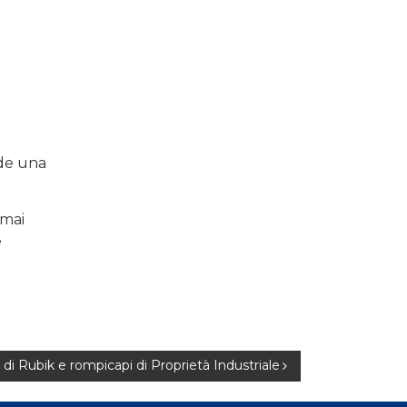
de una
 mai
e
di Rubik e rompicapi di Proprietà Industriale