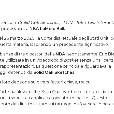
rtenza tra
Solid Oak Sketches, LLC
Vs.
Take-Two Interact
 professionista
NBA LaMelo Ball.
 26 marzo 2020, la Corte distrettuale degli Stati Uniti pe
uesta materia, stabilendo un precedente significativo.
bianze di tre giocatori della
NBA
(segnatamente:
Eric B
ate utilizzate in un videogioco di
basket
senza una licenz
li rappresentazioni. La questione principale riguardava la
ggi
, detenuti da
Solid Oak
Sketches
.
 loro decisione su diversi fattori chiave, tra cui:
 Corte ha rilevato che
Solid Oak
avrebbe ottenuto i diritti
sti sono stati applicati ai giocatori di basket. Questo
ento dei diritti d’autore sui tatuaggi può variare in base 