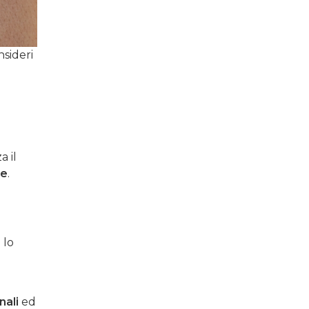
nsideri
a il
re
.
 lo
nali
ed