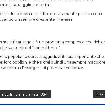
rto il tatuaggio
contestato.
’esito della vicenda, risulta assolutamente pacifico come
iluppando un sempre crescente interesse.
utore
sul tatuaggio è un problema complesso che richie
sta che su quelli del “committente”.
della popolarità dei tatuaggi, diventa più importante che
ei loro obblighi e che si crei quindi una sempre maggior
e al minimo l’insorgere di potenziali vertenze.
Cubo 
ane titolari di marchi negli USA