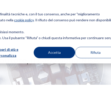
r finalità tecniche e, con il tuo consenso, anche per "miglioramento
cato nella
cookie policy
. Il rifiuto del consenso può rendere non disponibili
Chi siamo
Brevetti
Marchi
Design
Diritto d
ualsiasi momento.
ie. Usa il pulsante "Rifiuta" o chiudi questa informativa per continuare sen
opri di più e
CASO DELLA NBA
Accetta
Rifiuta
rsonalizza
’autore, il caso della NBA