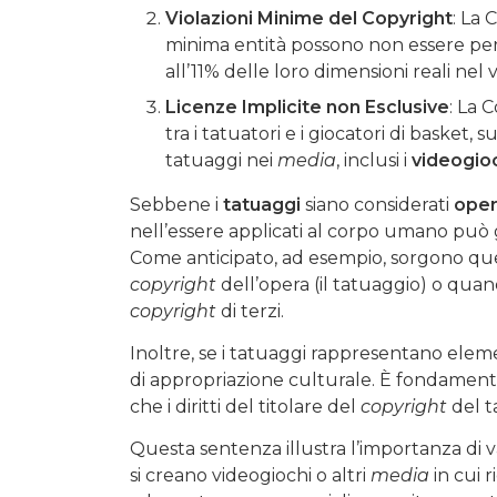
Violazioni Minime del Copyright
: La 
minima entità possono non essere perseg
all’11% delle loro dimensioni reali nel
Licenze Implicite non Esclusive
: La 
tra i tatuatori e i giocatori di basket,
tatuaggi nei
media
, inclusi i
videogio
Sebbene i
tatuaggi
siano considerati
oper
nell’essere applicati al corpo umano può
Come anticipato, ad esempio, sorgono ques
copyright
dell’opera (il tatuaggio) o quan
copyright
di terzi.
Inoltre, se i tatuaggi rappresentano eleme
di appropriazione culturale. È fondamental
che i diritti del titolare del
copyright
del t
Questa sentenza illustra l’importanza di v
si creano videogiochi o altri
media
in cui r