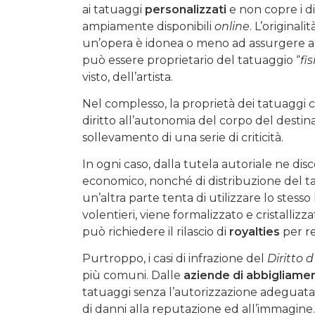
ai tatuaggi
personalizzati
e non copre i d
ampiamente disponibili
online
. L’originali
un’opera è idonea o meno ad assurgere alla
può essere proprietario del tatuaggio “
fis
visto, dell’artista.
Nel complesso, la proprietà dei tatuaggi co
diritto all’autonomia del corpo del desti
sollevamento di una serie di criticità.
In ogni caso, dalla tutela autoriale ne dis
economico, nonché di distribuzione del tatua
un’altra parte tenta di utilizzare lo stess
volentieri, viene formalizzato e cristalliz
può richiedere il rilascio di
royalties
per re
Purtroppo, i casi di infrazione del
Diritto 
più comuni. Dalle
aziende di abbigliame
tatuaggi senza l’autorizzazione adeguata, 
di danni alla reputazione ed all’immagine.