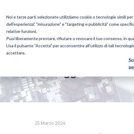
Noi e terze parti selezionate utilizziamo cookie o tecnologie simili pe
dell'esperienza", "misurazione" e "targeting e pubblicità" come specifi
relative funzioni.
Puoi liberamente prestare, rifiutare o revocare il tuo consenso, in q
Bugnion
Usa il pulsante "Accetta" per acconsentire all'utilizzo di tali tecnolog
The
accettare.
way
Sc
HOME
NEWS
TATUAGGI E DIRITTO D’AUTORE, IL 
to
pe
Tatuaggi e Diritto d
25 Marzo 2024