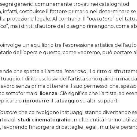
isegni generici comunemente trovati nei cataloghi od
tà, infatti, costituisce il fattore primario nel determinare se
 protezione legale. Al contrario, Il “
portator
e” del tatu
ico
”, ma i diritti d’autore del disegno rimangono, come 
involge un equilibrio tra l’espressione artistica dell’autor
natario dell’opera e questo, come vedremo, può portare a
cende che spetta all’artista,
inter alia
, il diritto di sfrutta
ggio. I diritti esclusivi dell’artista sono quindi minaccia
o lavoro senza prima ottenere il suo permesso, che, spesso
zato sottoforma di
licenza
. Ciò significa che l’artista, ad ese
plicare o
riprodurre il tatuaggio
su altri supporti.
d’autore
che coinvolgono i tatuaggi stanno diventando 
nto
agli
studi cinematografici
, molte entità hanno utiliz
favorendo l’insorgere di battaglie legali, multe e persino