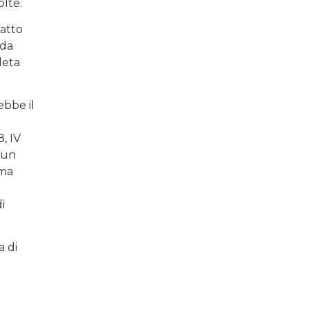
olte.
fatto
nda
tleta
ebbe il
8, IV
cun
 ma
i
a di