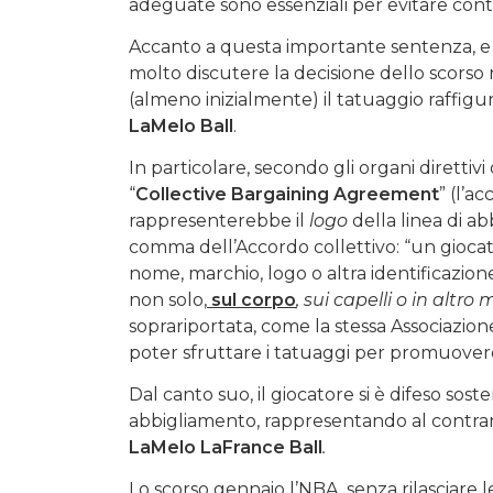
adeguate sono essenziali per evitare controv
Accanto a questa importante sentenza, e 
molto discutere la decisione dello scorso
(almeno inizialmente) il tatuaggio raffigu
LaMelo Ball
.
In particolare, secondo gli organi direttivi
“
Collective Bargaining Agreement
” (l’a
rappresenterebbe il
logo
della linea di abb
comma dell’Accordo collettivo: “un gioca
nome, marchio, logo o altra identificazio
non solo
,
sul corpo
, sui capelli o in altro
soprariportata, come la stessa Associazion
poter sfruttare i tatuaggi per promuove
Dal canto suo, il giocatore si è difeso sos
abbigliamento, rappresentando al contrario 
LaMelo LaFrance Ball
.
Lo scorso gennaio l’NBA, senza rilasciare l