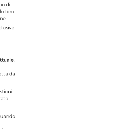
no di
lo fino
one.
clusive
i
ettuale
.
etta da
stioni
tato
 quando