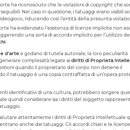
Corte ha riconosciuto che le violazioni di
copyright
che so
uibili. Nel caso in questione, i tatuaggi erano visibili so
 videogioco, riducendo così l’entità della presunta violazi
Corte ha evidenziato l’esistenza di licenze implicite non es
 suggerendo una sorta di accordo implicito per l’utilizzo de
chi
.
e d’arte
e godano di tutela autoriale, la loro peculiarità
 generare complessità legate ai
diritti di Proprietà Intell
tioni quando il proprietario del corpo non detiene il
do il tatuaggio è una copia contraffatta di un’opera prot
nti identificativi di una cultura, potrebbero sorgere que
e quindi considerare sia i diritti del soggetto rappresen
atuaggio.
alutare attentamente i diritti di Proprietà Intellettuale
ientrano anche dei tatuaggi. Gli accordi chiari e le licenze