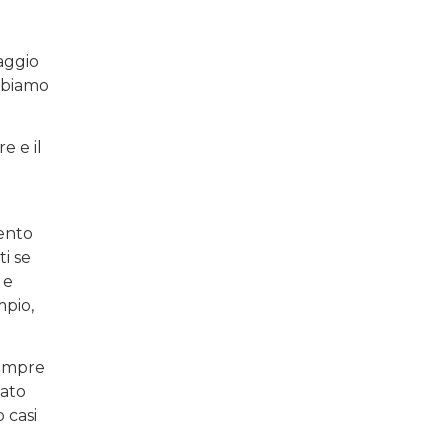
aggio
abbiamo
e e il
l
mento
ti se
 e
mpio,
sempre
zato
 casi