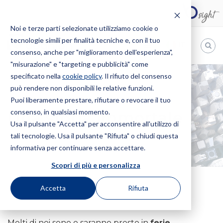
Noi e terze parti selezionate utilizziamo cookie o
tecnologie simili per finalità tecniche e, con il tuo
IT
consenso, anche per "miglioramento dell'esperienza",
"misurazione" e "targeting e pubblicità" come
Bugnion
specificato nella
cookie policy
. Il rifiuto del consenso
può rendere non disponibili le relative funzioni.
The
way
Puoi liberamente prestare, rifiutare o revocare il tuo
HOME
NEWS
UNA STORIA IMMORTALE
to
consenso, in qualsiasi momento.
Una storia immortale
Usa il pulsante "Accetta" per acconsentire all'utilizzo di
tali tecnologie. Usa il pulsante "Rifiuta" o chiudi questa
informativa per continuare senza accettare.
Scopri di più e personalizza
Accetta
Rifiuta
6 Agosto 2021
Molti di noi sono o saranno presto in
ferie
.