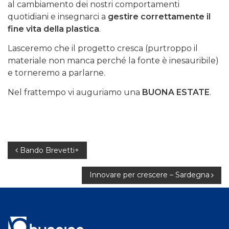
al cambiamento dei nostri comportamenti
quotidiani e insegnarci a
gestire correttamente il
fine vita della plastica
.
Lasceremo che il progetto cresca (purtroppo il
materiale non manca perché la fonte è inesauribile)
e torneremo a parlarne.
Nel frattempo vi auguriamo una
BUONA ESTATE
.
Navigazione
Bando Brevetti+
articoli
Innovare per crescere – Sardegna