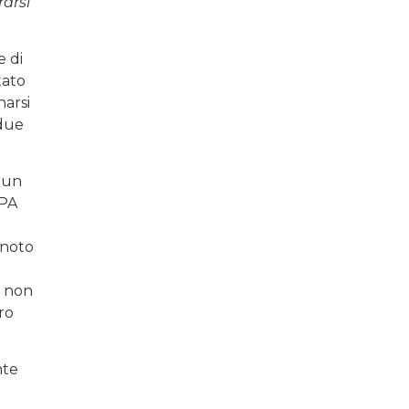
rarsi
e di
tato
narsi
 due
 un
SPA
 noto
, non
ro
nte