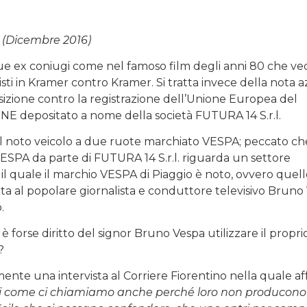
 (Dicembre 2016)
due ex coniugi come nel famoso film degli anni 80 che v
i in Kramer contro Kramer. Si tratta invece della nota 
zione contro la registrazione dell’Unione Europea del
 depositato a nome della società FUTURA 14 S.r.l.
o il noto veicolo a due ruote marchiato VESPA; peccato ch
ESPA da parte di FUTURA 14 S.r.l. riguarda un settore
l quale il marchio VESPA di Piaggio è noto, ovvero quell
gata al popolare giornalista e conduttore televisivo Bruno
.
 forse diritto del signor Bruno Vespa utilizzare il propri
?
emente una intervista al Corriere Fiorentino nella quale a
arci come ci chiamiamo anche perché loro non producono