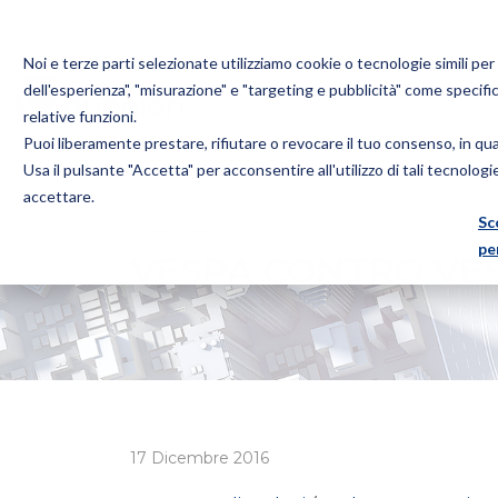
Noi e terze parti selezionate utilizziamo cookie o tecnologie simili pe
dell'esperienza", "misurazione" e "targeting e pubblicità" come specifi
relative funzioni.
Puoi liberamente prestare, rifiutare o revocare il tuo consenso, in q
Bugnion
Usa il pulsante "Accetta" per acconsentire all'utilizzo di tali tecnolog
The
accettare.
way
Sc
HOME
NEWS
VESPA CONTRO VESPA
to
pe
VESPA CONTRO VE
17 Dicembre 2016