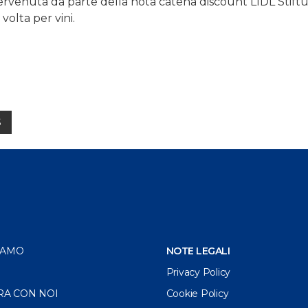
rvenuta da parte della nota catena discount LIDL Stift
volta per vini.
S
IAMO
NOTE LEGALI
Privacy Policy
RA CON NOI
Cookie Policy