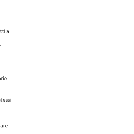
ti a
e
rio
tessi
fare