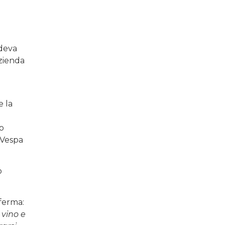
edeva
azienda
e la
o
 Vespa
o
fferma:
 vino e