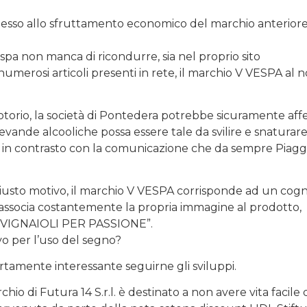
nesso allo sfruttamento economico del marchio anterior
spa non manca di ricondurre, sia nel proprio sito
 i numerosi articoli presenti in rete, il marchio V VESPA al 
 notorio, la società di Pontedera potrebbe sicuramente af
evande alcooliche possa essere tale da svilire e snaturar
 in contrasto con la comunicazione che da sempre Piagg
giusto motivo, il marchio V VESPA corrisponde ad un cog
associa costantemente la propria immagine al prodotto,
a: “VIGNAIOLI PER PASSIONE”.
vo per l’uso del segno?
ertamente interessante seguirne gli sviluppi.
o di Futura 14 S.r.l. è destinato a non avere vita facile 