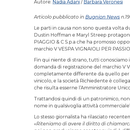
Autore:
Nadia Adani
Barbara Veronesi
Articolo pubblicato in
Bugnion News
n.19
Le parti in causa non sono questa volta 
Dustin Hoffman e Maryl Streep protagonist
PIAGGIO & C S.p.a che ha promosso opposi
marchio V VESPA VIGNAIOLI PER PASSIONE
Fin qui niente di strano, tutti conosciam
domanda di registrazione del marchio V V
completamente differente da quello per i
vinicolo, e la società Richiedente è colle
che risulta esserne l’Amministratore Unico
Trattandosi quindi di un patronimico, non è
nome in qualsivoglia attività commerciale
Lo stesso giornalista ha rilasciato recent
«
Riteniamo di avere il diritto di chiam