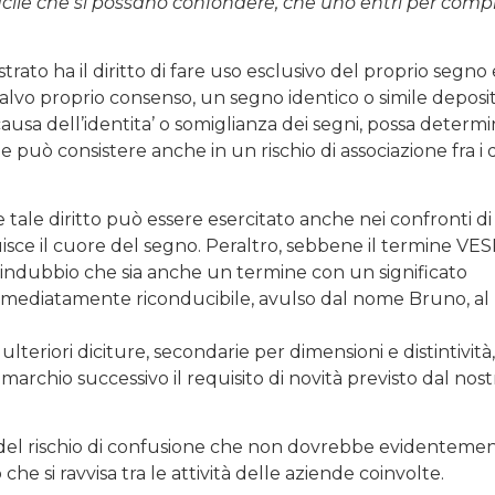
icile che si possano confondere, che uno entri per comp
trato ha il diritto di fare uso esclusivo del proprio segno 
 salvo proprio consenso, un segno identico o simile deposi
a causa dell’identita’ o somiglianza dei segni, possa determi
e può consistere anche in un rischio di associazione fra i
ale diritto può essere esercitato anche nei confronti di
tuisce il cuore del segno. Peraltro, sebbene il termine VE
 indubbio che sia anche un termine con un significato
immediatamente riconducibile, avulso dal nome Bruno, al
ulteriori diciture, secondarie per dimensioni e distintività
marchio successivo il requisito di novità previsto dal nost
o del rischio di confusione che non dovrebbe evidenteme
che si ravvisa tra le attività delle aziende coinvolte.