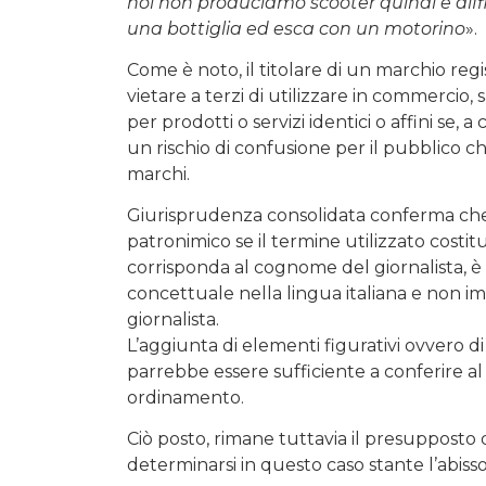
noi non produciamo scooter quindi è diff
una bottiglia ed esca con un motorino
».
Come è noto, il titolare di un marchio regis
vietare a terzi di utilizzare in commercio,
per prodotti o servizi identici o affini se, 
un rischio di confusione per il pubblico ch
marchi.
Giurisprudenza consolidata conferma che t
patronimico se il termine utilizzato costi
corrisponda al cognome del giornalista, è
concettuale nella lingua italiana e non 
giornalista.
L’aggiunta di elementi figurativi ovvero di 
parrebbe essere sufficiente a conferire al 
ordinamento.
Ciò posto, rimane tuttavia il presuppost
determinarsi in questo caso stante l’abisso 