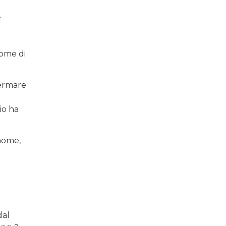
e
nome di
fermare
e
io ha
nome,
dal