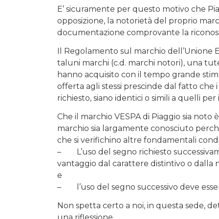
E’ sicuramente per questo motivo che Piag
opposizione, la notorietà del proprio marc
documentazione comprovante la riconosci
Il Regolamento sul marchio dell’Unione Eu
taluni marchi (c.d. marchi notori), una tu
hanno acquisito con il tempo grande stim
offerta agli stessi prescinde dal fatto che i
richiesto, siano identici o simili a quelli per
Che il marchio VESPA di Piaggio sia noto 
marchio sia largamente conosciuto perché 
che si verifichino altre fondamentali condi
– L’uso del segno richiesto successivame
vantaggio dal carattere distintivo o dalla 
e
– l’uso del segno successivo deve esser
Non spetta certo a noi, in questa sede, de
una riflessione.