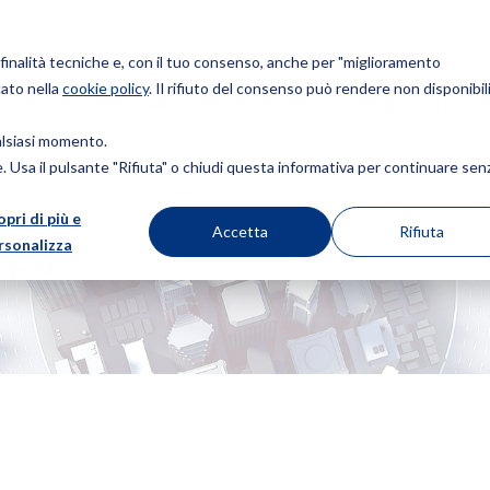
r finalità tecniche e, con il tuo consenso, anche per "miglioramento
cato nella
cookie policy
. Il rifiuto del consenso può rendere non disponibili
Chi siamo
Brevetti
Marchi
Design
Diritto d
ualsiasi momento.
ie. Usa il pulsante "Rifiuta" o chiudi questa informativa per continuare sen
opri di più e
Accetta
Rifiuta
rsonalizza
SPA