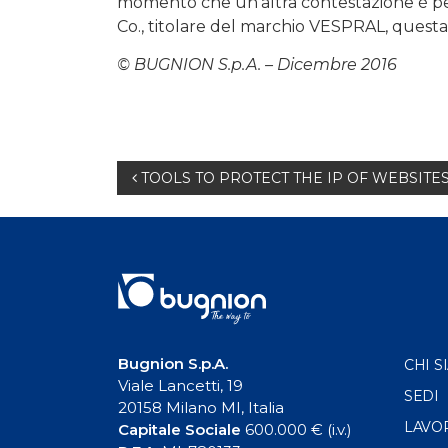
momento che un’altra contestazione è pe
Co., titolare del marchio VESPRAL, questa 
© BUGNION S.p.A. – Dicembre 2016
Navigazione
TOOLS TO PROTECT THE IP OF WEBSITE
articoli
Bugnion S.p.A.
CHI S
Viale Lancetti, 19
SEDI
20158 Milano MI, Italia
LAVO
Capitale Sociale
600.000 € (i.v.)