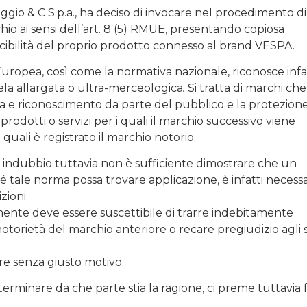
gio & C S.p.a., ha deciso di invocare nel procedimento di
hio ai sensi dell’art. 8 (5) RMUE, presentando copiosa
bilità del proprio prodotto connesso al brand VESPA.
ropea, così come la normativa nazionale, riconosce infat
tela allargata o ultra-merceologica
.
Si tratta di marchi che
a e riconoscimento da parte del pubblico e la protezion
 prodotti o servizi per i quali il marchio successivo viene
 i quali è registrato il marchio notorio.
è indubbio tuttavia non è sufficiente dimostrare che un
tale norma possa trovare applicazione, è infatti necessa
zioni:
nte deve essere suscettibile di trarre indebitamente
notorietà del marchio anteriore o recare pregiudizio agli s
e senza giusto motivo.
terminare da che parte stia la ragione, ci preme tuttavia 