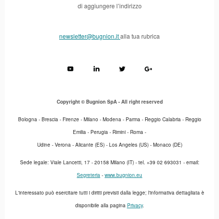
di aggiungere l’indirizzo
newsletter@bugnion.it
alla tua rubrica
Copyright © Bugnion SpA - All right reserved
Bologna - Brescia - Firenze - Milano - Modena - Parma - Reggio Calabria - Reggio
Emilia - Perugia - Rimini - Roma -
Udine - Verona - Alicante (ES) - Los Angeles (US) - Monaco (DE)
Sede legale: Viale Lancetti, 17 - 20158 Milano (IT) - tel. +39 02 693031 - email:
Segreteria
-
www.bugnion.eu
L'interessato può esercitare tutti i diritti previsti dalla legge; l'informativa dettagliata è
disponibile alla pagina
Privacy
.