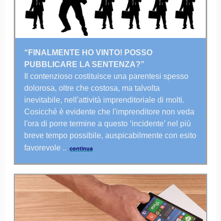
“FINALMENTE HO VINTO! POSSO
PUBBLICARE LA SENTENZA?”
Il contenzioso costituisce una parentesi spesso
dolorosa, oltre che costosa, ma talvolta
inevitabile, nell'attività imprenditoriale di molti.
Cosicché è evidente che l'imprenditore non veda
l'ora di porre termine a questo ‘incidente’ nel più
breve tempo possibile, auspicabilmente con esito
favorevole ..
.
continua