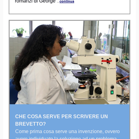
romanzi di George
...
continua
CHE COSA SERVE PER SCRIVERE UN
BREVETTO?
Come prima cosa serve una invenzione, ovvero
avere individuato la soluzione ad un problema