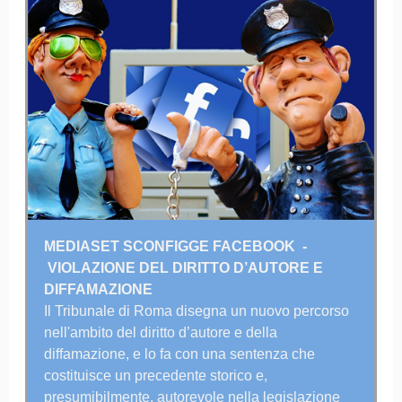
MEDIASET SCONFIGGE FACEBOOK -
VIOLAZIONE DEL DIRITTO D’AUTORE E
DIFFAMAZIONE
Il Tribunale di Roma disegna un nuovo percorso
nell'ambito del diritto d’autore e della
diffamazione, e lo fa con una sentenza che
costituisce un precedente storico e,
presumibilmente, autorevole nella legislazione