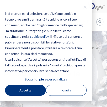
Noi e terze parti selezionate utilizziamo cookie o
tecnologie simili per finalità tecniche e, con il tuo
IT
consenso, anche per "miglioramento dell'esperienza",
"misurazione" e "targeting e pubblicità" come
Bugnion
specificato nella
cookie policy
. Il rifiuto del consenso
può rendere non disponibili le relative funzioni.
The
way
Puoi liberamente prestare, rifiutare o revocare il tuo
HOME
NEWS
“FINALMENTE HO VINTO! POSSO PUBBLICARE LA
to
consenso, in qualsiasi momento.
SENTENZA?”
Usa il pulsante "Accetta" per acconsentire all'utilizzo di
“Finalmente ho vinto!
tali tecnologie. Usa il pulsante "Rifiuta" o chiudi questa
informativa per continuare senza accettare.
Posso pubblicare la
Scopri di più e personalizza
sentenza?”
Accetta
Rifiuta