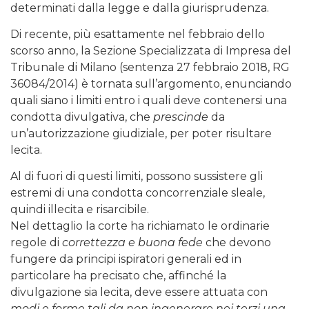
determinati dalla legge e dalla giurisprudenza.
Di recente, più esattamente nel febbraio dello
scorso anno, la Sezione Specializzata di Impresa del
Tribunale di Milano (sentenza 27 febbraio 2018, RG
36084/2014) è tornata sull’argomento, enunciando
quali siano i limiti entro i quali deve contenersi una
condotta divulgativa, che
prescinde
da
un’autorizzazione giudiziale, per poter risultare
lecita.
Al di fuori di questi limiti, possono sussistere gli
estremi di una condotta concorrenziale sleale,
quindi illecita e risarcibile.
Nel dettaglio la corte ha richiamato le ordinarie
regole di
correttezza e buona fede
che devono
fungere da principi ispiratori generali ed in
particolare ha precisato che, affinché la
divulgazione sia lecita, deve essere attuata con
modi e forme tali da non ingenerare nei terzi una