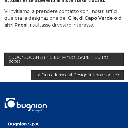
attualmente aderenti al Sistema di Madrid.
Vi invitiamo a prendere contatto con i nostri uffici
qualora la designazione del
Cile, di Capo Verde o di
altri Paesi,
risultasse di vostro interesse.
Navigazione
DOC “BOLGHERI” c. EUTM “BOLGARE’”: EUIPO
docet
articoli
La Cina aderisce al Design Internazionale
Bugnion S.p.A.