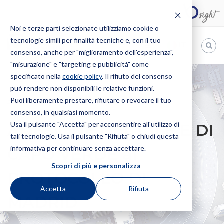
Noi e terze parti selezionate utilizziamo cookie o
tecnologie simili per finalità tecniche e, con il tuo
IT
consenso, anche per "miglioramento dell'esperienza",
"misurazione" e "targeting e pubblicità" come
Bugnion
specificato nella
cookie policy
. Il rifiuto del consenso
può rendere non disponibili le relative funzioni.
The
way
Puoi liberamente prestare, rifiutare o revocare il tuo
HOME
NEWS
ADESIONE DEL CILE E DI CAPO VERDE AL
to
consenso, in qualsiasi momento.
PROTOCOLLO DI MADRID
Usa il pulsante "Accetta" per acconsentire all'utilizzo di
ADESIONE DEL CILE E DI
tali tecnologie. Usa il pulsante "Rifiuta" o chiudi questa
informativa per continuare senza accettare.
CAPO VERDE al
Scopri di più e personalizza
PROTOCOLLO DI
Accetta
Rifiuta
MADRID