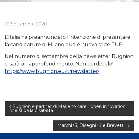
10 Settembre 2020
L’Italia ha preannunciato l’intenzione di presentare
la candidature di Milano quale nuova sede TUB.
Nel numero di settembre della newsletter Bugnion
ci sarà un approfondimento. Non perdetelo!
https://www.bugnion.eu/it/newsletter/
Navigazione
Bugnion è partner di Make to care, l’open innovation
che sfida la disabilità
articoli
Marchi+3, Disegni+4 e Brevetti+