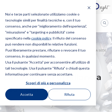
Noi e terze parti selezionate utilizziamo cookie o
tecnologie simili per finalità tecniche e, con il tuo
IT
consenso, anche per "miglioramento dell'esperienza",
"misurazione" e "targeting e pubblicità" come
Bugnion
specificato nella
cookie policy
. Il rifiuto del consenso
può rendere non disponibili le relative funzioni.
The
way
Puoi liberamente prestare, rifiutare o revocare il tuo
HOME
NEWS
ANNUNCIO DELLA CANDIDATURA DI MILANO A SEDE
to
consenso, in qualsiasi momento.
DEL TUB
Usa il pulsante "Accetta" per acconsentire all'utilizzo di
Annuncio della
tali tecnologie. Usa il pulsante "Rifiuta" o chiudi questa
informativa per continuare senza accettare.
candidatura di Milano a
Scopri di più e personalizza
sede del TUB
Accetta
Rifiuta