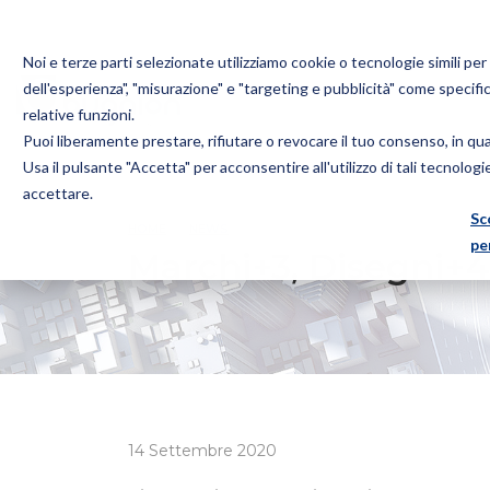
Noi e terze parti selezionate utilizziamo cookie o tecnologie simili pe
dell'esperienza", "misurazione" e "targeting e pubblicità" come specifi
relative funzioni.
Puoi liberamente prestare, rifiutare o revocare il tuo consenso, in q
Bugnion
Usa il pulsante "Accetta" per acconsentire all'utilizzo di tali tecnolog
The
accettare.
way
Sc
HOME
NEWS
MARCHI+3, DISEGNI+4 E BREVETTI+
to
pe
Marchi+3, Disegni+4
14 Settembre 2020