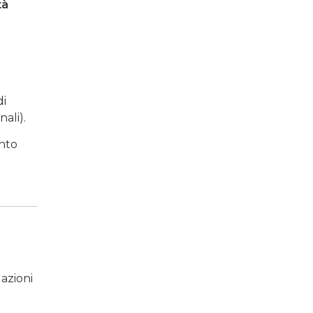
tà
di
nali).
nto
lazioni