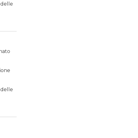
 delle
inato
zione
 delle