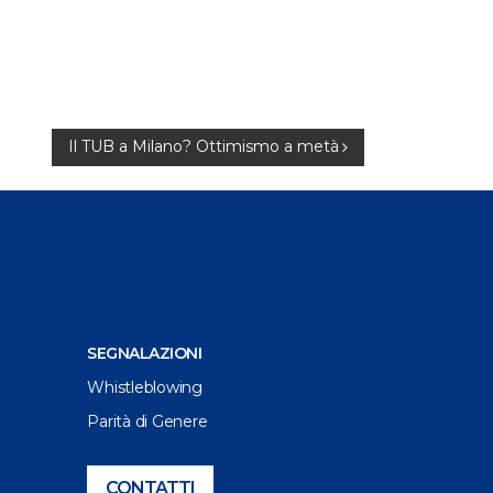
Il TUB a Milano? Ottimismo a metà
SEGNALAZIONI
Whistleblowing
Parità di Genere
CONTATTI