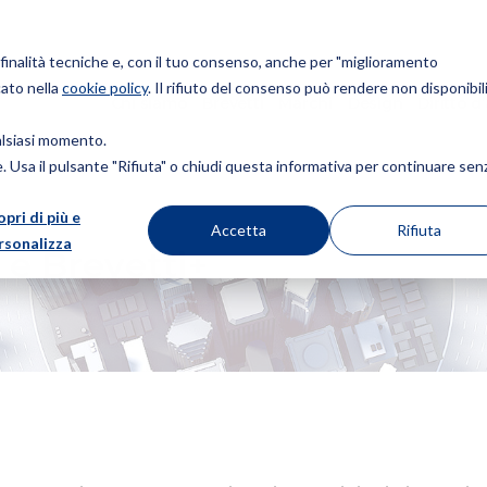
r finalità tecniche e, con il tuo consenso, anche per "miglioramento
cato nella
cookie policy
. Il rifiuto del consenso può rendere non disponibili
Chi siamo
Brevetti
Marchi
Design
Diritto d
ualsiasi momento.
ie. Usa il pulsante "Rifiuta" o chiudi questa informativa per continuare sen
opri di più e
Accetta
Rifiuta
rsonalizza
 e Brevetti+