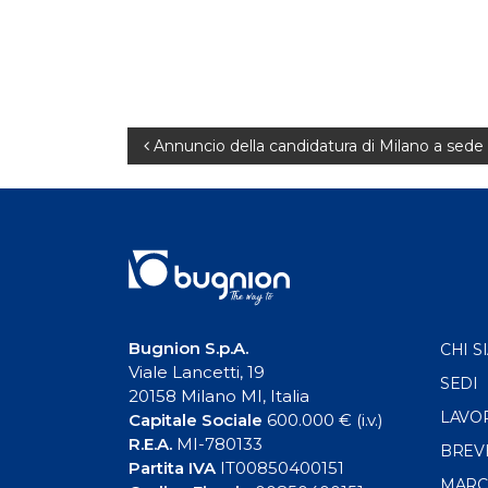
Navigazione
Annuncio della candidatura di Milano a sede
articoli
Bugnion S.p.A.
CHI S
Viale Lancetti, 19
SEDI
20158 Milano MI, Italia
LAVO
Capitale Sociale
600.000 € (i.v.)
R.E.A.
MI-780133
BREV
Partita IVA
IT00850400151
MARC