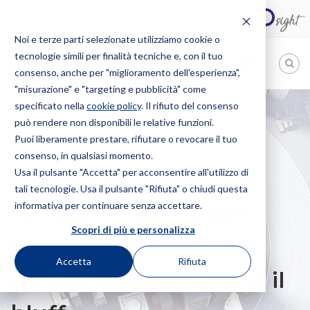
Noi e terze parti selezionate utilizziamo cookie o
tecnologie simili per finalità tecniche e, con il tuo
IT
consenso, anche per "miglioramento dell'esperienza",
"misurazione" e "targeting e pubblicità" come
Bugnion
specificato nella
cookie policy
. Il rifiuto del consenso
può rendere non disponibili le relative funzioni.
The
way
Puoi liberamente prestare, rifiutare o revocare il tuo
HOME
NEWS
BALOCCO E CHIARA FERRAGNI INSIEME PER
to
consenso, in qualsiasi momento.
BENEFICENZA MA I CONSUMATORI SCOPRONO IL BLUFF
Usa il pulsante "Accetta" per acconsentire all'utilizzo di
Balocco e Chiara
tali tecnologie. Usa il pulsante "Rifiuta" o chiudi questa
informativa per continuare senza accettare.
Ferragni insieme per
Scopri di più e personalizza
beneficenza ma i
Accetta
Rifiuta
consumatori scoprono il