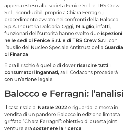
appena esteso alle società Fenice S.r.l. e TBS Crew
S.r.l., riconducibili proprio a Chiara Ferragni, il
procedimento avviato nei confronti della Balocco
S.p.A. Industria Dolciaria. Oggi,
19 luglio
, infatti, i
funzionari dell’Autorità hanno svolto due
ispezioni
nelle sedi di Fenice S.r.l. e di TBS Crew S.r.l.
con
l’ausilio del Nucleo Speciale Antitrust della
Guardia
di Finanza
E ora il rischio è quello di dover
risarcire tutti i
consumatori ingannati,
se il Codacons procederà
con un’azione legale.
Balocco e Ferragni: l’analisi
Il caso risale al
Natale 2022
e riguarda la messa in
vendita di un pandoro Balocco in edizione limitata
griffato “Chiara Ferragni”: obiettivo di questa joint
venture era
sostenere la ricerca