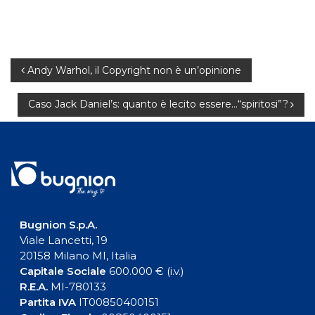
Navigazione
Andy Warhol, il Copyright non è un’opinione
articoli
Caso Jack Daniel’s: quanto è lecito essere…“spiritosi”?
Bugnion S.p.A.
Viale Lancetti, 19
20158 Milano MI, Italia
Capitale Sociale
600.000 € (i.v.)
R.E.A.
MI-780133
Partita IVA
IT00850400151