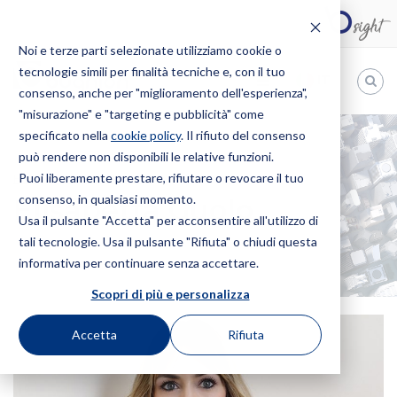
Noi e terze parti selezionate utilizziamo cookie o
tecnologie simili per finalità tecniche e, con il tuo
IT
consenso, anche per "miglioramento dell'esperienza",
"misurazione" e "targeting e pubblicità" come
Bugnion
specificato nella
cookie policy
. Il rifiuto del consenso
può rendere non disponibili le relative funzioni.
The
way
Puoi liberamente prestare, rifiutare o revocare il tuo
HOME
PROFESSIONISTI
ELISABETTA GUOLO
to
consenso, in qualsiasi momento.
Elisabetta Guolo
Usa il pulsante "Accetta" per acconsentire all'utilizzo di
tali tecnologie. Usa il pulsante "Rifiuta" o chiudi questa
informativa per continuare senza accettare.
Scopri di più e personalizza
Accetta
Rifiuta