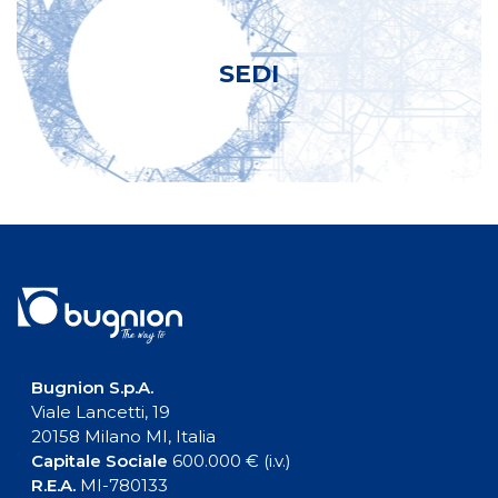
SEDI
Bugnion S.p.A.
Viale Lancetti, 19
20158 Milano MI, Italia
Capitale Sociale
600.000 € (i.v.)
R.E.A.
MI-780133