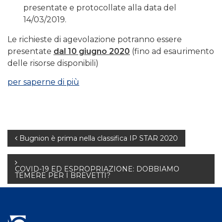
presentate e protocollate alla data del
14/03/2019.
Le richieste di agevolazione potranno essere
presentate
dal 10 giugno 2020
(fino ad esaurimento
delle risorse disponibili)
per saperne di più
Navigazione
Bugnion è prima nella classifica IP STAR 2020
articoli
COVID-19 ED ESPROPRIAZIONE: DOBBIAMO
TEMERE PER I BREVETTI?