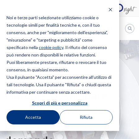
Noi e terze parti selezionate utilizziamo cookie o
tecnologie simili per finalità tecniche e, con il tuo
IT
consenso, anche per "miglioramento dell'esperienza",
"misurazione" e "targeting e pubblicità" come
Bugnion
specificato nella
cookie policy
. Il rifiuto del consenso
può rendere non disponibili le relative funzioni.
The
way
Puoi liberamente prestare, rifiutare o revocare il tuo
HOME
NEWS
BANDI DISEGNI+ E MARCHI+: POSTICIPATE
to
consenso, in qualsiasi momento.
ULTERIORMENTE LE DATE PER PRESENTARE LE DOMANDE
Usa il pulsante "Accetta" per acconsentire all'utilizzo di
Bandi Disegni+ e
tali tecnologie. Usa il pulsante "Rifiuta" o chiudi questa
informativa per continuare senza accettare.
Marchi+: posticipate
Scopri di più e personalizza
ulteriormente le date
Accetta
Rifiuta
per presentare le